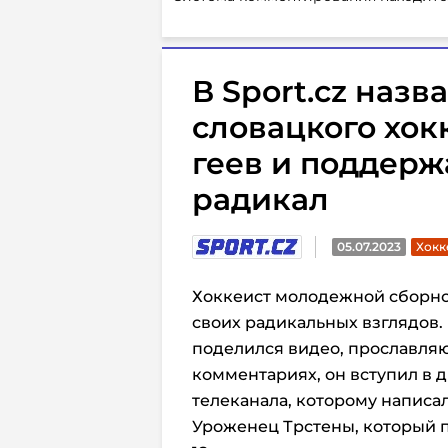
В Sport.cz наз
словацкого хок
геев и поддерж
радикал
05.07.2023
Хокк
Хоккеист молодежной сборно
своих радикальных взглядов.
поделился видео, прославл
комментариях, он вступил в 
телеканала, которому напис
Уроженец Трстены, который п