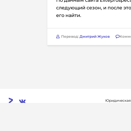
По данным сайта Eliteprospect
следующий сезон, и после это
его найти.
Перевод:
Дмитрий Жуков
Комм
Юридическая
Свидетельств
© 2026. InoProSport
выдано федер
All rights reserved.
связи, инфор
Учредитель: ООО «Раре.Ру»
коммуникаций 