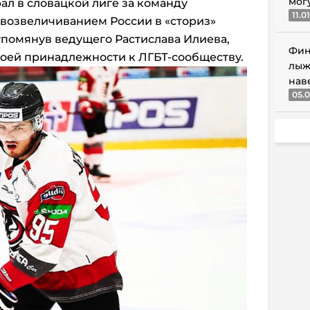
мог
рал в словацкой лиге за команду
11.0
 возвеличиванием России в «сториз»
 упомянув ведущего Растислава Илиева,
Фин
воей принадлежности к ЛГБТ-сообществу.
лыж
нав
05.0