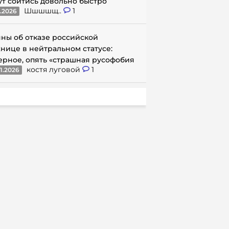
ут сойтись довольно быстро
Шшшшщ..
1
1.2026
ны об отказе российской
нице в нейтральном статусе:
ерное, опять «страшная русофобия
костя луговой
1
1.2026