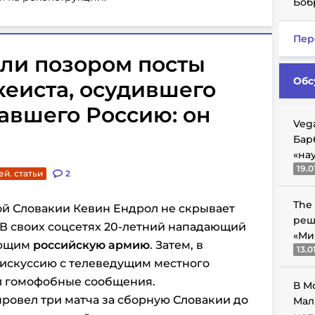
Боб
Пер
вали позором посты
Обс
кеиста, осудившего
авшего Россию: он
Veg
Бар
«на
19.0
ей. статьи
2
The
й Словакии Кевин Ендрол не скрывает
реш
 В своих соцсетях 20-летний нападающий
«Ми
яющим
российскую армию
. Затем, в
13.0
дискуссию с телеведущим местного
ал гомофобные сообщения.
В М
ровел три матча за сборную Словакии до
Мал