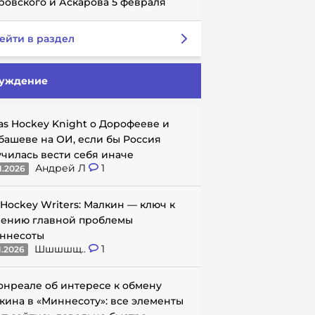
ровского и Аскарова 5 февраля
ейти в раздел
уждение
as Hockey Knight о Дорофееве и
башеве на ОИ, если бы Россия
училась вести себя иначе
Андрей Л
1
1.2026
 Hockey Writers: Малкин — ключ к
ению главной проблемы
ннесоты
Шшшшщ..
1
1.2026
онреале об интересе к обмену
кина в «Миннесоту»: все элементы