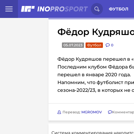
Иностранцы о спорте России:
С
ФУТБОЛ
Фёдор Кудряшо
05.07.2023
Футбол
0
Фёдор Кудряшов перешел в «Ф
Последним клубом Фёдора был
перешел в январе 2020 года.
Напомним, что футболист прин
сезона-2022/23, в которых не
Перевод:
MGROMOV
Комментар
Система комментирования находитс