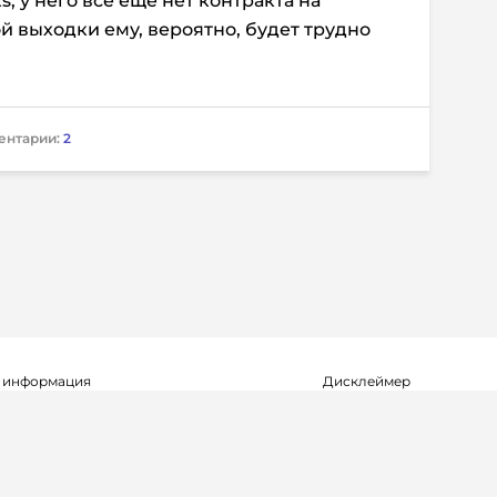
s, у него все еще нет контракта на
й выходки ему, вероятно, будет трудно
ентарии:
2
 информация
Дисклеймер
о о регистрации СМИ Эл №ФС77-72704
Редакция не несет ответ
альной службой по надзору в сфере
достоверность информа
мационных технологий и массовых
рекламных объявлениях.
(Роскомнадзор) 23.04.2018 г.
справочной информации