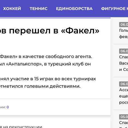
татьи
Комменты
Новости
ХОККЕЙ
ТЕННИС
ЕДИНОБОРСТВА
ФИГУРНОЕ 
ГО
06.
в перешел в «Факел»
Гол
фев
06.
акел» в качестве свободного агента.
Спа
Вас
 «Антальяспор», в турецкий клуб он
и С
ял участие в 15 играх во всех турнирах
06.
 отметился голевыми действиями.
Асс
еще
рос
ии:
0
05.
Спа
я на реконструкции.