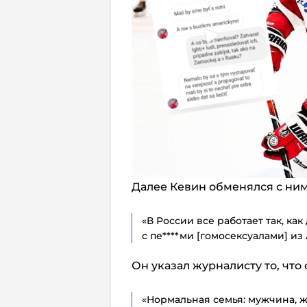
Далее Кевин обменялся с ни
«В России все работает так, ка
с пе****ми [гомосексуалами] из
Он указал журналисту то, чт
«Нормальная семья: мужчина, ж