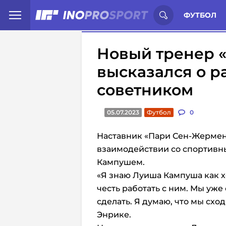
Иностранцы о спорте России:
С
ФУТБОЛ
Новый тренер 
высказался о р
советником
05.07.2023
Футбол
0
Наставник «Пари Сен-Жермен
взаимодействии со спортив
Кампушем.
«Я знаю Луиша Кампуша как х
честь работать с ним. Мы уже
сделать. Я думаю, что мы схо
Энрике.