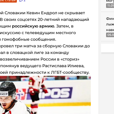
ей. статьи
2
мог
11.0
й Словакии Кевин Ендрол не скрывает
Фин
 В своих соцсетях 20-летний нападающий
лыж
яющим
российскую армию
. Затем, в
нав
дискуссию с телеведущим местного
05.0
ал гомофобные сообщения.
ровел три матча за сборную Словакии до
рал в словацкой лиге за команду
 возвеличиванием России в «сториз»
 упомянув ведущего Растислава Илиева,
воей принадлежности к ЛГБТ-сообществу.