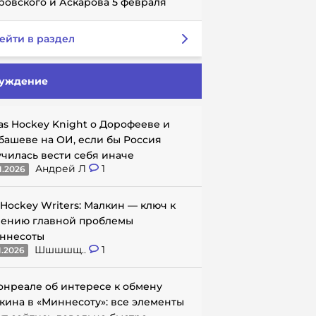
ровского и Аскарова 5 февраля
ейти в раздел
уждение
as Hockey Knight о Дорофееве и
башеве на ОИ, если бы Россия
училась вести себя иначе
Андрей Л
1
1.2026
 Hockey Writers: Малкин — ключ к
ению главной проблемы
ннесоты
Шшшшщ..
1
1.2026
онреале об интересе к обмену
кина в «Миннесоту»: все элементы