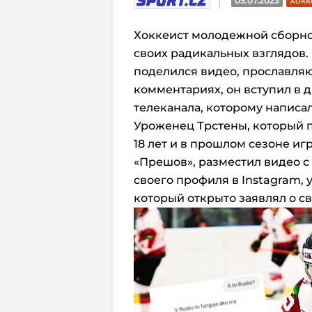
05.07.2023
Хокк
Хоккеист молодежной сборно
своих радикальных взглядов.
поделился видео, прославл
комментариях, он вступил в 
телеканала, которому напис
Уроженец Трстены, который п
18 лет и в прошлом сезоне иг
«Прешов», разместил видео с
своего профиля в Instagram,
который открыто заявлял о с