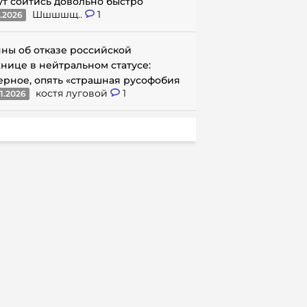
ут сойтись довольно быстро
Шшшшщ..
1
1.2026
ны об отказе российской
нице в нейтральном статусе:
ерное, опять «страшная русофобия
костя луговой
1
1.2026