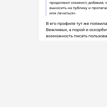
продолжил хоккеист, добавив, ч
выносить на публику и пропага
или лечиться».
В его профиле тут же появил
Вежливых, а порой и оскорби
возможность писать пользова
удалил видео, которое ранее 
По данным сайта Eliteprospect
следующий сезон, и после это
его найти.
Перевод:
Дмитрий Жуков
Комм
По сообщению 
«Кэпиталз» про