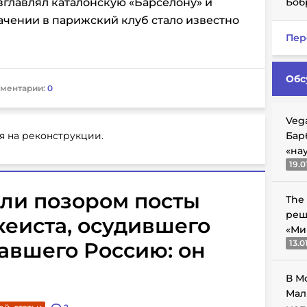
зглавлял каталонскую
«Барселону» и
Боб
ачении в парижский клуб стало известно
Пер
Обс
ментарии:
0
Veg
я на реконструкции.
Бар
«на
19.0
вали позором посты
The
реш
кеиста, осудившего
«Ми
авшего Россию: он
13.0
В М
Мал