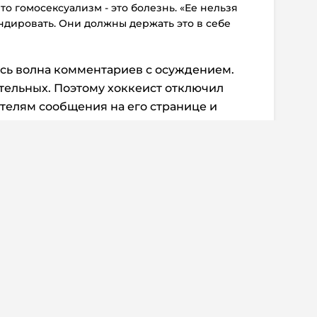
то гомосексуализм - это болезнь. «Ее нельзя
ндировать. Они должны держать это в себе
ась волна комментариев с осуждением.
тельных. Поэтому хоккеист отключил
телям сообщения на его странице и
разместил.
s, у него все еще нет контракта на
й выходки ему, вероятно, будет трудно
ентарии:
2
Эллиота Фридмана,
должат искать