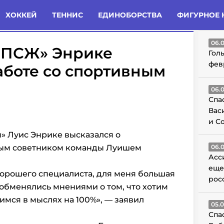
татьи
Комменты
Новости
ХОККЕЙ
ТЕННИС
ЕДИНОБОРСТВА
ФИГУРНОЕ 
ГО
06.
«ПСЖ» Энрике
Гол
фев
аботе со спортивным
06.
Спа
Вас
и С
» Луис Энрике высказался о
ным советником команды Луишем
06.
Асс
еще
орошего специалиста, для меня большая
рос
 обменялись мнениями о том, что хотим
димся в мыслях на 100%», — заявил
05.
Спа