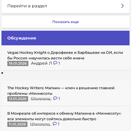
Перейти в раздел
Показать еще
Обсуждение
Vegas Hockey Knight о Дорофееве и Барбашеве на ОИ, если
бы Россия «научилась вести себя иначе
Андрей Л
1
19.01.2026
The Hockey Writers: Малкин — ключ к решению главной
проблемы «Миннесоты
Шшшшщ..
1
13.01.2026
В Монреале об интересе к обмену Малкина в «Миннесоту»:
все элементы могут сойтись довольно быстро
Шшшшщ..
1
11.01.2026