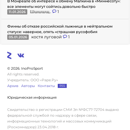
В Монреале об интересе к обмену Малкина в «Миннесоту»:
все элементы могут сойтись довольно быстро
Шшшшщ..
1
11.01.2026
Финны об отказе российской лыжнице в нейтральном
статусе: наверное, опять «страшная русофобия
костя луговой
1
05.01.2026
© 2026. InoProSport
All rights reserved.
Учредитель: ООО «Раре.Ру»
Архив
Авторы
Контакты
RSS
Юридическая информация
Свидетельство о регистрации СМИ Эл №ФС77-72704 выдано
федеральной службой по надзору в сфере связи,
информационных технологий и массовых коммуникаций
(Роскомнадзор) 23.04.2018 г.