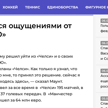
татьи
Комменты
Новости
ХОККЕЙ
ТЕННИС
ЕДИНОБОРСТВА
ФИГУРНОЕ 
ГО
06.
ся ощущениями от
Гол
фев
Ю»
06.
Спа
Вас
му решил уйти из «Челси» и о своих
и С
МЮ».
планы «Челси». Как только я узнал, что
06.
 мне, то принял это решение.
сейчас я
Асс
еще
ходясь здесь», — сказал Маунт.
рос
ел за все время в «Челси» 195 матчей, в
л 37 голевых передач. В
«Манчестер
05.
шел за 64 млн евро.
Спа