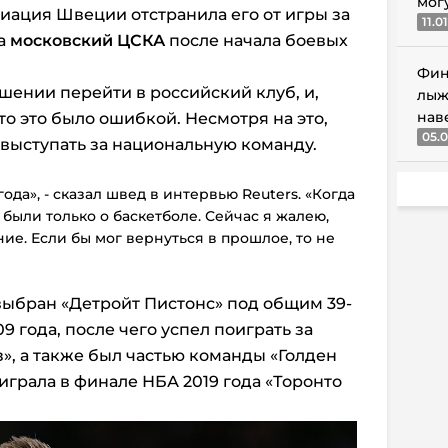
мог
циация Швеции отстранила его от игры за
11.0
за
московский ЦСКА
после начала боевых
Фин
шении перейти в российский клуб, и,
лыж
нав
что это было ошибкой. Несмотря на это,
05.0
 выступать за национальную команду.
ода», - сказал швед в интервью Reuters. «Когда
были только о баскетболе. Сейчас я жалею,
ие. Если бы мог вернуться в прошлое, то не
выбран «Детройт Пистонс» под общим 39-
 года, после чего успел поиграть за
», а также был частью команды «Голден
играла в финале НБА 2019 года «Торонто