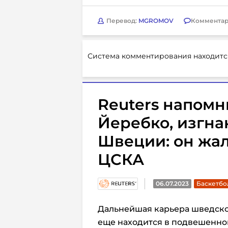
Перевод:
MGROMOV
Комментар
Система комментирования находитс
Reuters напомн
Йеребко, изгна
Швеции: он жале
ЦСКА
06.07.2023
Баскетбол
Дальнейшая карьера шведско
еще находится в подвешенном