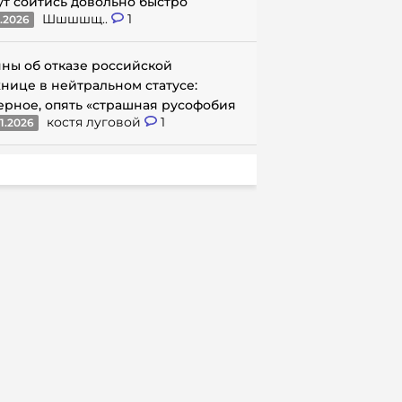
ут сойтись довольно быстро
Шшшшщ..
1
1.2026
ны об отказе российской
нице в нейтральном статусе:
ерное, опять «страшная русофобия
костя луговой
1
1.2026