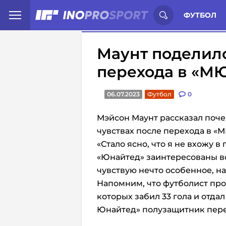
Иностранцы о спорте России:
С
ФУТБОЛ
Маунт поделил
перехода в «М
06.07.2023
Футбол
0
Мэйсон Маунт рассказал поче
чувствах после перехода в «
«Стало ясно, что я не вхожу в 
«Юнайтед» заинтересованы во
чувствую нечто особенное, на
Напомним, что футболист пров
которых забил 33 гола и отда
Юнайтед» полузащитник пере