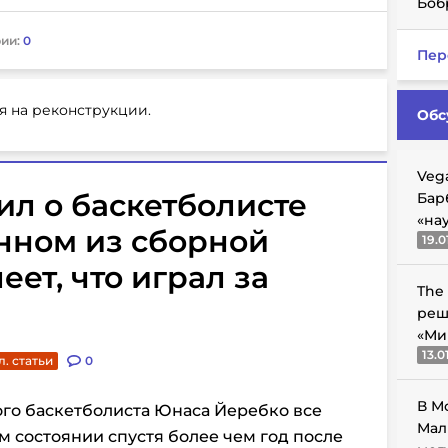
Боб
ии:
0
Пер
я на реконструкции.
Обс
Veg
ил о баскетболисте
Бар
«на
нном из сборной
19.0
ет, что играл за
The
реш
«Ми
13.0
. статьи
0
В М
го баскетболиста Юнаса Йеребко все
Мал
 состоянии спустя более чем год после