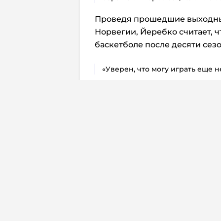
Проведя прошедшие выходные
Норвегии, Йеребко считает, ч
баскетболе после десяти сез
«Уверен, что могу играть еще н
Перевод:
Дмитрий Жуков
Комм
Юридическая
Свидетельств
© 2026. InoProSport
выдано федер
All rights reserved.
связи, инфор
Учредитель: ООО «Раре.Ру»
коммуникаций 
Архив
Авторы
Контакты
RSS