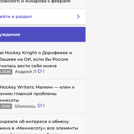
ровского и Аскарова 5 февраля
ейти в раздел
уждение
as Hockey Knight о Дорофееве и
башеве на ОИ, если бы Россия
училась вести себя иначе
Андрей Л
1
1.2026
 Hockey Writers: Малкин — ключ к
ению главной проблемы
ннесоты
Шшшшщ..
1
1.2026
онреале об интересе к обмену
кина в «Миннесоту»: все элементы