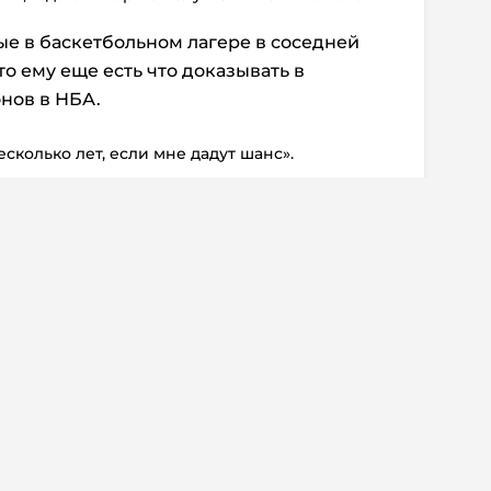
 в баскетбольном лагере в соседней
то ему еще есть что доказывать в
онов в НБА.
есколько лет, если мне дадут шанс».
ентарии:
0
 информация
Дисклеймер
о о регистрации СМИ Эл №ФС77-72704
Редакция не несет ответ
альной службой по надзору в сфере
достоверность информа
мационных технологий и массовых
рекламных объявлениях.
(Роскомнадзор) 23.04.2018 г.
справочной информации