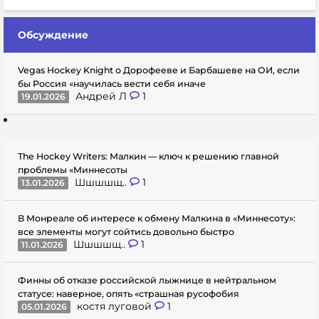
Обсуждение
Vegas Hockey Knight о Дорофееве и Барбашеве на ОИ, если
бы Россия «научилась вести себя иначе
Андрей Л
1
19.01.2026
The Hockey Writers: Малкин — ключ к решению главной
проблемы «Миннесоты
Шшшшщ..
1
13.01.2026
В Монреале об интересе к обмену Малкина в «Миннесоту»:
все элементы могут сойтись довольно быстро
Шшшшщ..
1
11.01.2026
Финны об отказе российской лыжнице в нейтральном
статусе: наверное, опять «страшная русофобия
костя луговой
1
05.01.2026