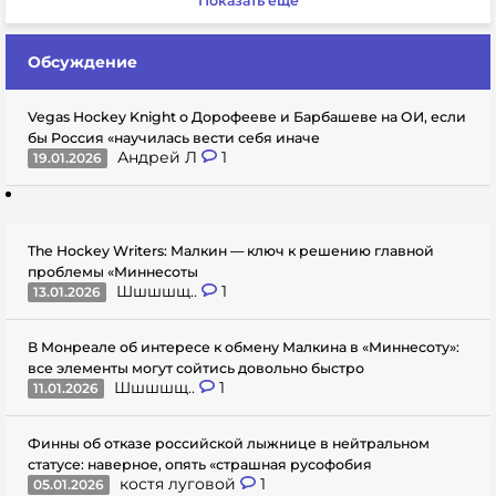
Показать еще
Обсуждение
Vegas Hockey Knight о Дорофееве и Барбашеве на ОИ, если
бы Россия «научилась вести себя иначе
Андрей Л
1
19.01.2026
The Hockey Writers: Малкин — ключ к решению главной
проблемы «Миннесоты
Шшшшщ..
1
13.01.2026
В Монреале об интересе к обмену Малкина в «Миннесоту»:
все элементы могут сойтись довольно быстро
Шшшшщ..
1
11.01.2026
Финны об отказе российской лыжнице в нейтральном
статусе: наверное, опять «страшная русофобия
костя луговой
1
05.01.2026