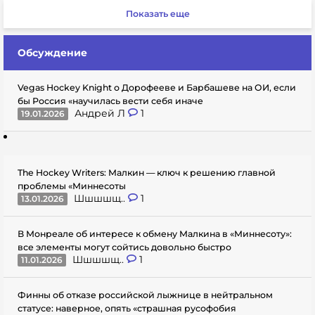
Показать еще
Обсуждение
Vegas Hockey Knight о Дорофееве и Барбашеве на ОИ, если
бы Россия «научилась вести себя иначе
Андрей Л
1
19.01.2026
The Hockey Writers: Малкин — ключ к решению главной
проблемы «Миннесоты
Шшшшщ..
1
13.01.2026
В Монреале об интересе к обмену Малкина в «Миннесоту»:
все элементы могут сойтись довольно быстро
Шшшшщ..
1
11.01.2026
Финны об отказе российской лыжнице в нейтральном
статусе: наверное, опять «страшная русофобия