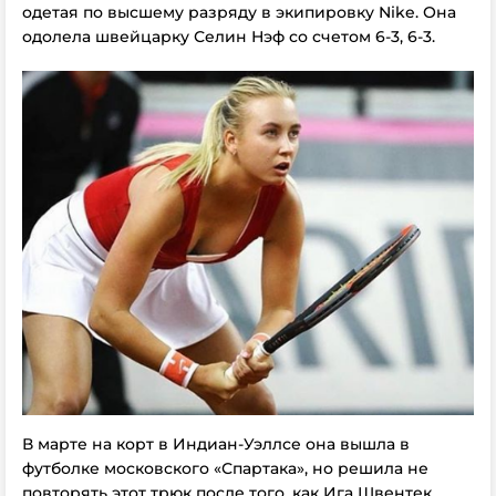
одетая по высшему разряду в экипировку Nike. Она
одолела швейцарку Селин Нэф со счетом 6-3, 6-3.
В марте на корт в Индиан-Уэллсе она вышла в
футболке московского «Спартака», но решила не
повторять этот трюк после того, как Ига Швентек