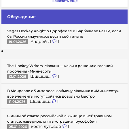
Показать еще
Обсуждение
Vegas Hockey Knight о Дорофееве и Барбашеве на ОИ, если
бы Россия «научилась вести себя иначе
Андрей Л
1
19.01.2026
The Hockey Writers: Малкин — ключ к решению главной
проблемы «Миннесоты
Шшшшщ..
1
13.01.2026
В Монреале об интересе к обмену Малкина в «Миннесоту»:
все элементы могут сойтись довольно быстро
Шшшшщ..
1
11.01.2026
Финны об отказе российской лыжнице в нейтральном
статусе: наверное, опять «страшная русофобия
костя луговой
1
05.01.2026