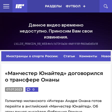
РАЗДЕЛЫ
ФУТБОЛ
Иностранцы о спорте России:
Статьи
Комменты
Новос
«Манчестер Юнайтед» договорился
о трансфере Онаны
07.07.2023
0
Голкипер миланского «Интера» Андре Онана готов
перейти в английский «Манчестер Юнайтед». Об
этом пишет инсайдер Фабрицио Романо.