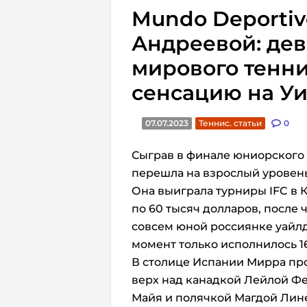
Mundo Deportiv
Андреевой: де
мирового тенн
сенсацию на У
07.07.2023
Теннис. статьи
0
Сыграв в финале юниорского 
перешла на взрослый уровень,
Она выиграла турниры IFC в К
по 60 тысяч долларов, после 
совсем юной россиянке уайлд
момент только исполнилось 16
В столице Испании Мирра пр
верх над канадкой Лейлой Фе
Майя и полячкой Магдой Лине