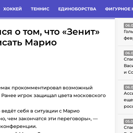
татьи
Комменты
Новости
ХОККЕЙ
ТЕННИС
ЕДИНОБОРСТВА
ФИГУРНОЕ 
ГО
06.
я о том, что «Зенит»
Гол
фев
исать Марио
06.
Спа
Вас
и С
Семак прокомментировал возможный
06.
Асс
 Ранее игрок защищал цвета московского
еще
рос
 ведёт себя в ситуации с Марио
о, чем закончатся эти переговоры», —
05.
с-конференции.
Спа