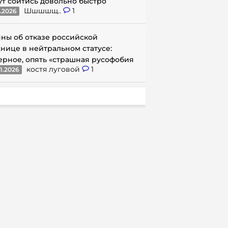
ут сойтись довольно быстро
Шшшшщ..
1
1.2026
ны об отказе российской
нице в нейтральном статусе:
ерное, опять «страшная русофобия
костя луговой
1
1.2026