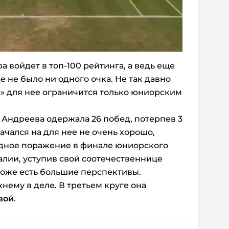
а войдет в топ-100 рейтинга, а ведь еще
е не было ни одного очка. Не так давно
с» для нее ограничится только юниорским
Андреева одержала 26 побед, потерпев 3
ачался на для нее не очень хорошо,
идное поражение в финале юниорского
лии, уступив свой соотечественнице
 тоже есть большие перспективы.
ему в деле. В третьем круге она
вой
.