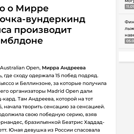
мог
o о Мирре
11.0
вочка-вундеркинд
Фин
иса производит
лыж
нав
имблдоне
05.0
Australian Open,
Мирра Андреева
 где сходу одержала 15 побед подряд.
ьяссо и Беллинзоне, за которые получила
чего организаторы Madrid Open дали
-кард. Там Андреева, которой на тот
, начала творить сенсацию за сенсацией.
одолжила свою победную серию, взяв
рнандес, бразильянкой Беатрис Хаддад-
тт. Юная девушка из России спасовала