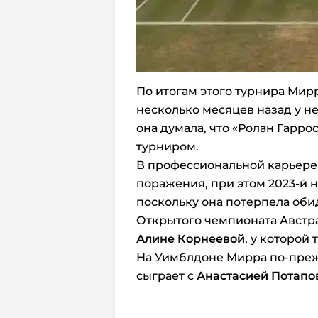
По итогам этого турнира Мирр
несколько месяцев назад у не
она думала, что «Ролан Гарро
турниром.
В профессиональной карьере 
поражения, при этом 2023-й н
поскольку она потерпела об
Открытого чемпионата Австра
Алине Корнеевой
, у которой
На Уимблдоне Мирра по-прежн
сыграет с
Анастасией Потапо