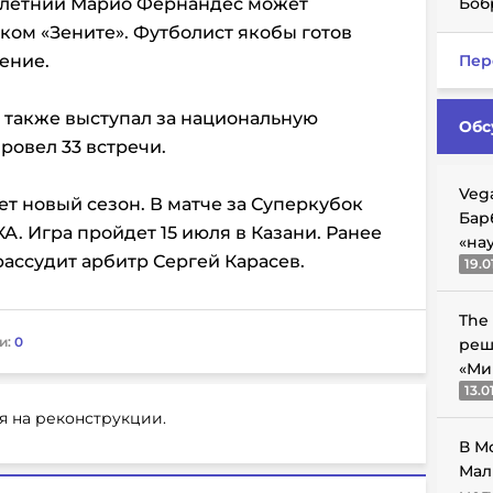
32-летний Марио Фернандес может
Боб
ком «Зените». Футболист якобы готов
ение.
Пер
также выступал за национальную
Обс
ровел 33 встречи.
Veg
ет новый сезон. В матче за Суперкубок
Бар
А. Игра пройдет 15 июля в Казани. Ранее
«на
рассудит арбитр Сергей Карасев.
19.0
The
и:
0
реш
«Ми
13.0
я на реконструкции.
В М
Мал