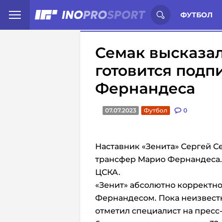
Иностранцы о спорте России:
С
ФУТБОЛ
Семак высказалс
готовится подп
Фернандеса
07.07.2023
Футбол
0
Наставник «Зенита» Сергей 
трансфер Марио Фернандеса.
ЦСКА.
«Зенит» абсолютно корректно
Фернандесом. Пока неизвестн
отметил специалист на прес