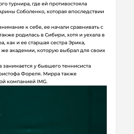
ого турнира, где ей противостояла
Арины Соболенко, которая впоследствии
нимание к себе, ее начали сравнивать с
 также родилась в Сибири, хотя и уехала в
, как и ее старшая сестра Эрика,
й же академии, которую выбрал для своих
а занимается у бывшего теннисиста
ристофа Фореля. Мирра также
ой компанией IMG.