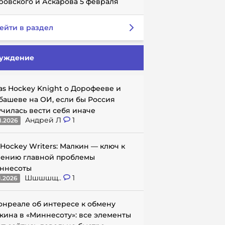
ровского и Аскарова 5 февраля
ейти в раздел
уждение
as Hockey Knight о Дорофееве и
башеве на ОИ, если бы Россия
училась вести себя иначе
Андрей Л
1
1.2026
 Hockey Writers: Малкин — ключ к
ению главной проблемы
ннесоты
Шшшшщ..
1
1.2026
онреале об интересе к обмену
кина в «Миннесоту»: все элементы