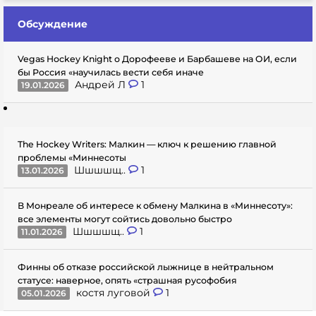
Обсуждение
Vegas Hockey Knight о Дорофееве и Барбашеве на ОИ, если
бы Россия «научилась вести себя иначе
Андрей Л
1
19.01.2026
The Hockey Writers: Малкин — ключ к решению главной
проблемы «Миннесоты
Шшшшщ..
1
13.01.2026
В Монреале об интересе к обмену Малкина в «Миннесоту»:
все элементы могут сойтись довольно быстро
Шшшшщ..
1
11.01.2026
Финны об отказе российской лыжнице в нейтральном
статусе: наверное, опять «страшная русофобия
костя луговой
1
05.01.2026