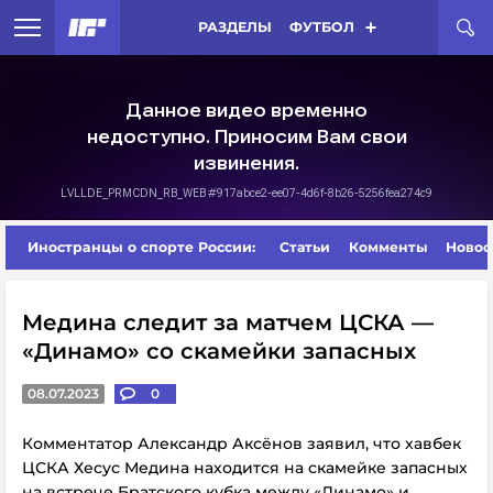
РАЗДЕЛЫ
ФУТБОЛ
Иностранцы о спорте России:
Статьи
Комменты
Новос
Медина следит за матчем ЦСКА —
«Динамо» со скамейки запасных
08.07.2023
0
Комментатор Александр Аксёнов заявил, что хавбек
ЦСКА Хесус Медина находится на скамейке запасных
на встрече Братского кубка между «Динамо» и