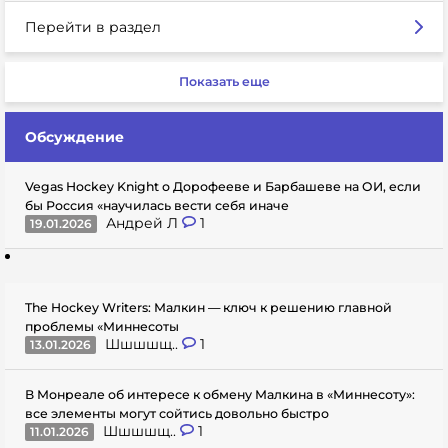
Перейти в раздел
Показать еще
Обсуждение
Vegas Hockey Knight о Дорофееве и Барбашеве на ОИ, если
бы Россия «научилась вести себя иначе
Андрей Л
1
19.01.2026
The Hockey Writers: Малкин — ключ к решению главной
проблемы «Миннесоты
Шшшшщ..
1
13.01.2026
В Монреале об интересе к обмену Малкина в «Миннесоту»:
все элементы могут сойтись довольно быстро
Шшшшщ..
1
11.01.2026