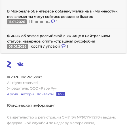
В Монреале об интересе к обмену Малкина в «Миннесоту»:
все элементы могут сойтись довольно быстро
Шшшшщ..
1
11.01.2026
Финны об отказе российской лыжнице в нейтральном
статусе: наверное, опять «страшная русофобия
костя луговой
1
05.01.2026
© 2026. InoProSport
All rights reserved.
Учредитель: ООО «Раре.Ру»
Архив
Авторы
Контакты
RSS
Юридическая информация
Свидетельство о регистрации СМИ Эл №ФС77-72704 выдано
федеральной службой по надзору в сфере связи,