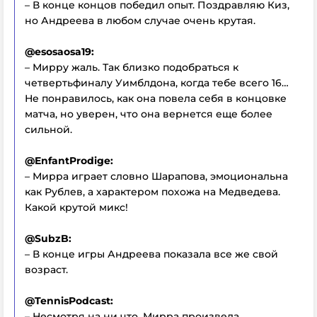
– В конце концов победил опыт. Поздравляю Киз,
но Андреева в любом случае очень крутая.
@esosaosa19:
– Мирру жаль. Так близко подобраться к
четвертьфиналу Уимблдона, когда тебе всего 16…
Не понравилось, как она повела себя в концовке
матча, но уверен, что она вернется еще более
сильной.
@EnfantProdige:
– Мирра играет словно Шарапова, эмоциональна
как Рублев, а характером похожа на Медведева.
Какой крутой микс!
@SubzB:
– В конце игры Андреева показала все же свой
возраст.
@TennisPodcast:
– Несмотря на ни что, Мирра произвела