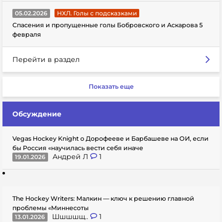
05.02.2026
НХЛ. Голы с подсказками
Спасения и пропущенные голы Бобровского и Аскарова 5
февраля
Перейти в раздел
Показать еще
Обсуждение
Vegas Hockey Knight о Дорофееве и Барбашеве на ОИ, если
бы Россия «научилась вести себя иначе
Андрей Л
1
19.01.2026
The Hockey Writers: Малкин — ключ к решению главной
проблемы «Миннесоты
Шшшшщ..
1
13.01.2026