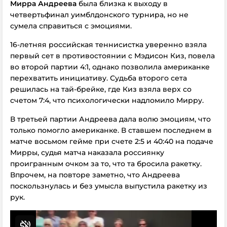
Мирра Андреева
была близка к выходу в
четвертьфинал уимблдонского турнира, но не
сумела справиться с эмоциями.
16-летняя российская теннисистка уверенно взяла
первый сет в противостоянии с Мэдисон Киз, повела
во второй партии 4:1, однако позволила американке
перехватить инициативу. Судьба второго сета
решилась на тай-брейке, где Киз взяла верх со
счетом 7:4, что психологически надломило Мирру.
В третьей партии Андреева дала волю эмоциям, что
только помогло американке. В ставшем последнем в
матче восьмом гейме при счете 2:5 и 40:40 на подаче
Мирры, судья матча наказала россиянку
проигранным очком за то, что та бросила ракетку.
Впрочем, на повторе заметно, что Андреева
поскользнулась и без умысла выпустила ракетку из
рук.