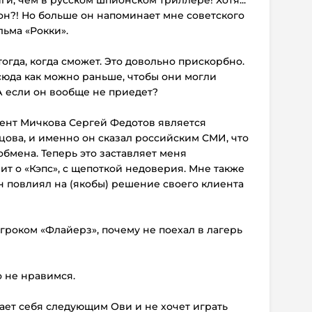
и, чем в русском шпионском триллере! Хотя...
ион?! Но больше он напоминает мне советского
льма «Рокки».
 тогда, когда сможет. Это довольно прискорбно.
сюда как можно раньше, чтобы они могли
А если он вообще не приедет?
 агент Мичкова Сергей Федотов является
ова, и именно он сказал российским СМИ, что
обмена. Теперь это заставляет меня
ит о «Кэпс», с щепоткой недоверия. Мне также
н повлиял на (якобы) решение своего клиента
игроком «Флайерз», почему не поехал в лагерь
о не нравимся.
тает себя следующим Ови и не хочет играть