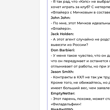
- Я так рад, что «Кэпс» не выбр
хочет играть за клуб? С нетерп
«Флайерз с Мичковым в составе
John John:
- По мне, этот Мичков идеальн
«Флайерз».
Jack Holden:
- А этот агент случайно не род
вывезти из России?
Don Barbieri:
- У меня такое чувство, что он
что он передумает и останется 
отлынивает от работы, но при э
Jason Smith:
- Контракты в КХЛ не так уж тр
Кроме того, не обижайтесь, но 
имеет больший вес, чем заявле
EmptyNetter:
- Этот парень, похоже, может ст
«Филадельфии»!
RinkRat5150: