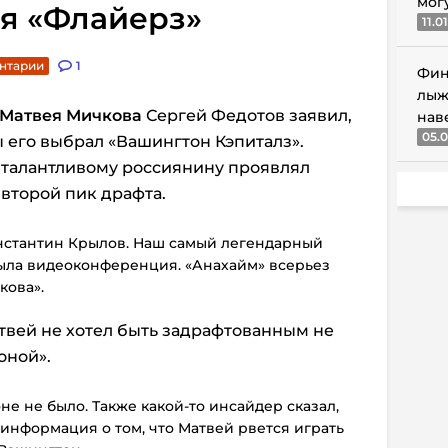
мог
ля «Флайерз»
11.0
нтарии
1
Фин
лыж
Матвея Мичкова
Сергей Федотов заявил,
нав
05.0
бы его выбрал «Вашингтон Кэпиталз».
к талантливому россиянину проявлял
второй пик драфта.
онстантин Крылов. Наш самый легендарный
 была видеоконференция. «Анахайм» всерьез
кова».
атвей не хотел быть задрафтованным не
оной».
не не было. Также какой-то инсайдер сказал,
информация о том, что Матвей рвется играть