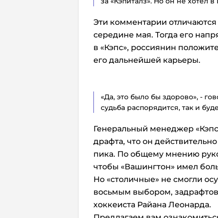
за «Кэпиталз». Но он не хотел в
Эти комментарии отличаются о
середине мая. Тогда его нап
в «Кэпс», россиянин положите
его дальнейшей карьеры.
«Да, это было бы здорово», - го
судьба распорядится, так и буд
Генеральный менеджер «Кэпс
драфта, что он действительн
пика. По общему мнению руко
чтобы «Вашингтон» имел бол
Но «столичные» не смогли осу
восьмым выбором, задрафтова
хоккеиста Райана Леонарда.
Предлагаем вам ознакомиться