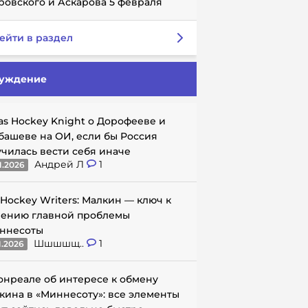
ровского и Аскарова 5 февраля
ейти в раздел
уждение
as Hockey Knight о Дорофееве и
башеве на ОИ, если бы Россия
училась вести себя иначе
Андрей Л
1
1.2026
 Hockey Writers: Малкин — ключ к
ению главной проблемы
ннесоты
Шшшшщ..
1
1.2026
онреале об интересе к обмену
кина в «Миннесоту»: все элементы