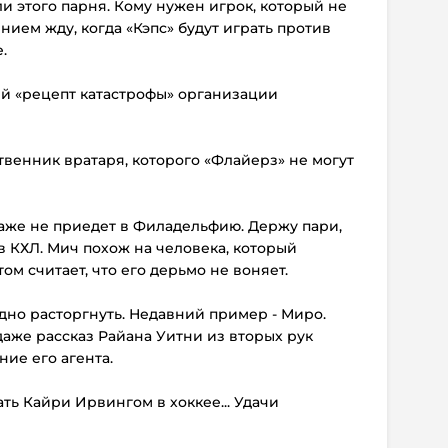
али этого парня. Кому нужен игрок, который не
ением жду, когда «Кэпс» будут играть против
.
ый «рецепт катастрофы» организации
ственник вратаря, которого «Флайерз» не могут
 даже не приедет в Филадельфию. Держу пари,
в КХЛ. Мич похож на человека, который
том считает, что его дерьмо не воняет.
удно расторгнуть. Недавний пример - Миро.
даже рассказ Райана Уитни из вторых рук
ние его агента.
ать Кайри Ирвингом в хоккее... Удачи