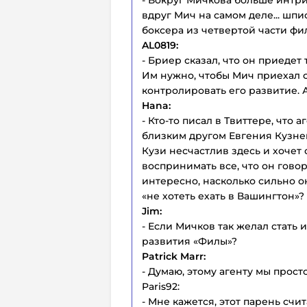
- Вокруг Мичкова больше интриг
вдруг Мич на самом деле... шп
боксера из четвертой части фи
AL0819:
- Бриер сказал, что он приедет
Им нужно, чтобы Мич приехал 
контролировать его развитие. 
Hana:
- Кто-то писал в Твиттере, что
близким другом Евгения Кузнец
Кузи несчастлив здесь и хочет 
воспринимать все, что он говор
интересно, насколько сильно о
«не хотеть ехать в Вашингтон»?
Jim:
- Если Мичков так желал стать 
развития «Филы»?
Patrick Marr:
- Думаю, этому агенту мы прост
Paris92:
- Мне кажется, этот парень счи