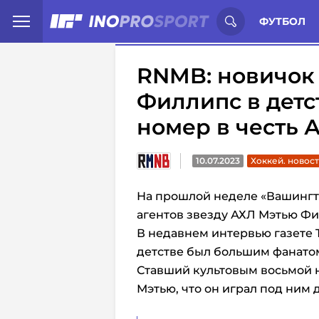
Иностранцы о спорте России:
С
ФУТБОЛ
RNMB: новичок
Филлипс в детс
номер в честь 
10.07.2023
Хоккей. новос
На прошлой неделе «Вашингт
агентов звезду АХЛ Мэтью Ф
В недавнем интервью газете T
детстве был большим фанато
Ставший культовым восьмой 
Мэтью, что он играл под ним