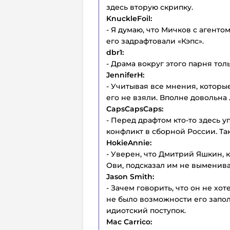
здесь вторую скрипку.
KnuckleFoil:
- Я думаю, что Мичков с агенто
его задрафтовали «Кэпс».
dbr1:
- Драма вокруг этого парня тол
JenniferH:
- Учитывая все мнения, которые
его не взяли. Вполне довольна
CapsCapsCaps:
- Перед драфтом кто-то здесь у
конфликт в сборной России. Так
HokieAnnie:
- Уверен, что Дмитрий Яшкин, 
Ови, подсказал им не выменива
Jason Smith:
- Зачем говорить, что он не хо
не было возможности его запол
идиотский поступок.
Mac Carrico: