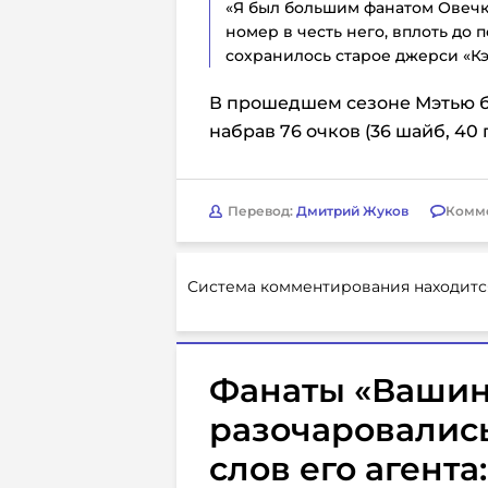
«Я был большим фанатом Овечки
номер в честь него, вплоть до 
сохранилось старое джерси «Кэ
В прошедшем сезоне Мэтью б
набрав 76 очков (36 шайб, 40 
Перевод:
Дмитрий Жуков
Комм
Система комментирования находитс
Фанаты «Вашин
разочаровались
слов его агент