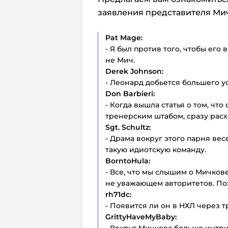
заявления представителя Ми
Pat Mage:
- Я был против того, чтобы его 
не Мич.
Derek Johnson:
- Леонард добьется большего у
Don Barbieri:
- Когда вышла статья о том, чт
тренерским штабом, сразу расх
Sgt. Schultz:
- Драма вокруг этого парня вес
такую идиотскую команду.
BorntoHula:
- Все, что мы слышим о Мичков
не уважающем авторитетов. Поэт
rh71dc:
- Появится ли он в НХЛ через т
GrittyHaveMyBaby: