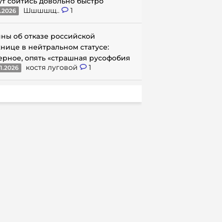
ут сойтись довольно быстро
Шшшшщ..
1
1.2026
ны об отказе российской
нице в нейтральном статусе:
ерное, опять «страшная русофобия
костя луговой
1
1.2026