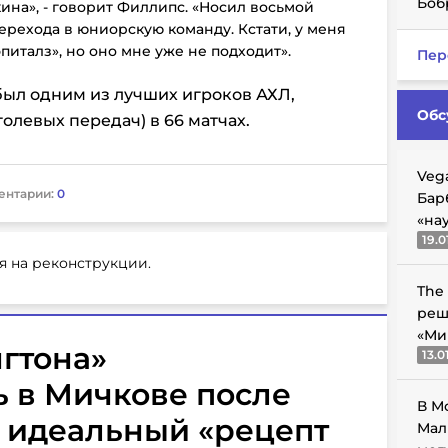
Боб
на», - говорит Филлипс. «Носил восьмой
перехода в юниорскую команду. Кстати, у меня
питалз», но оно мне уже не подходит».
Пер
ыл одним из лучших игроков АХЛ,
Обс
голевых передач) в 66 матчах.
Veg
ентарии:
0
Бар
«на
19.0
я на реконструкции.
The
реш
«Ми
гтона»
13.0
 в Мичкове после
В М
а: идеальный «рецепт
Мал