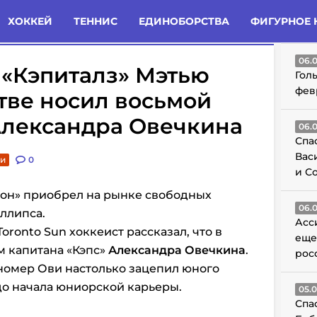
татьи
Комменты
Новости
ХОККЕЙ
ТЕННИС
ЕДИНОБОРСТВА
ФИГУРНОЕ 
ГО
06.
 «Кэпиталз» Мэтью
Гол
фев
тве носил восьмой
Александра Овечкина
06.
Спа
Вас
ти
0
и С
он» приобрел на рынке свободных
06.
иллипса.
Асс
oronto Sun хоккеист рассказал, что в
еще
м капитана «Кэпс»
Александра Овечкина
.
рос
номер Ови настолько зацепил юного
 до начала юниорской карьеры.
05.
Спа