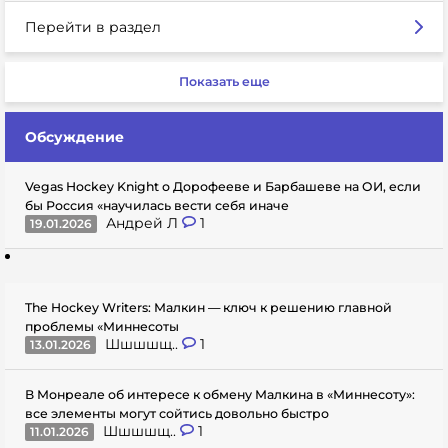
Перейти в раздел
Показать еще
Обсуждение
Vegas Hockey Knight о Дорофееве и Барбашеве на ОИ, если
бы Россия «научилась вести себя иначе
Андрей Л
1
19.01.2026
The Hockey Writers: Малкин — ключ к решению главной
проблемы «Миннесоты
Шшшшщ..
1
13.01.2026
В Монреале об интересе к обмену Малкина в «Миннесоту»:
все элементы могут сойтись довольно быстро
Шшшшщ..
1
11.01.2026