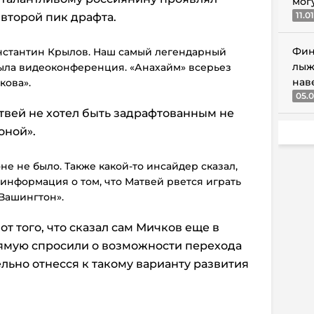
мог
11.0
второй пик драфта.
Фин
онстантин Крылов. Наш самый легендарный
лыж
 была видеоконференция. «Анахайм» всерьез
нав
кова».
05.0
атвей не хотел быть задрафтованным не
оной».
не не было. Также какой-то инсайдер сказал,
информация о том, что Матвей рвется играть
 Вашингтон».
т того, что сказал сам Мичков еще в
рямую спросили о возможности перехода
льно отнесся к такому варианту развития