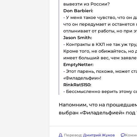
вывезти из России?
Don Barbieri:
- У меня такое чувство, что он
что он передумает и останется 
отлынивает от работы, но при э
Jason Smith:
- Контракты в КХЛ не так уж тр
Кроме того, не обижайтесь, но 
имеет больший вес, чем заявле
EmptyNetter:
- Этот парень, похоже, может ст
«Филадельфии»!
RinkRat5150:
- Бессмысленно верить этому с
Напомним, что на прошедше
выбран «Филадельфией» под 
Перевод:
Дмитрий Жуков
Комм