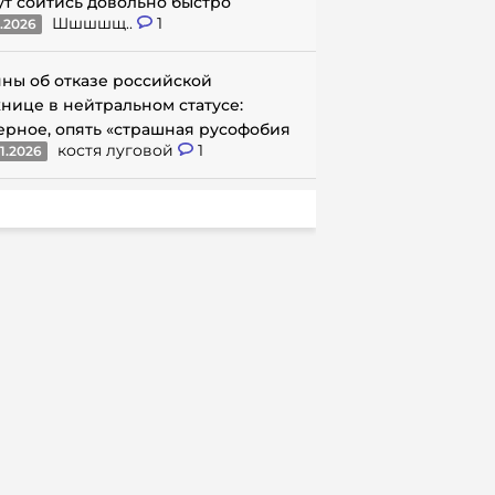
ут сойтись довольно быстро
Шшшшщ..
1
1.2026
ны об отказе российской
нице в нейтральном статусе:
ерное, опять «страшная русофобия
костя луговой
1
1.2026