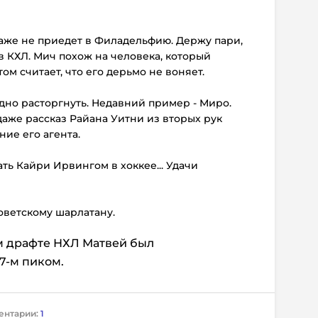
 даже не приедет в Филадельфию. Держу пари,
в КХЛ. Мич похож на человека, который
том считает, что его дерьмо не воняет.
удно расторгнуть. Недавний пример - Миро.
даже рассказ Райана Уитни из вторых рук
ние его агента.
ать Кайри Ирвингом в хоккее... Удачи
оветскому шарлатану.
м драфте НХЛ Матвей был
7-м пиком.
ентарии:
1