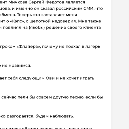
 агент Мичкова Сергей Федотов является
ова, и именно он сказал российским СМИ, что
обмена. Теперь это заставляет меня
ит о «Кэпс», с щепоткой недоверия. Мне также
н повлиял на (якобы) решение своего клиента
игроком «Флайерз», почему не поехал в лагерь
о не нравимся.
тает себя следующим Ови и не хочет играть
м сейчас пели бы совсем другую песню, если бы
ько разгорается, будем наблюдать.
 я читала об этом парне, очень рада, что мы