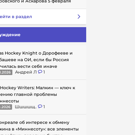
ровского и Аскарова 5 февраля
ейти в раздел
уждение
as Hockey Knight о Дорофееве и
башеве на ОИ, если бы Россия
училась вести себя иначе
Андрей Л
1
1.2026
 Hockey Writers: Малкин — ключ к
ению главной проблемы
ннесоты
Шшшшщ..
1
1.2026
онреале об интересе к обмену
кина в «Миннесоту»: все элементы