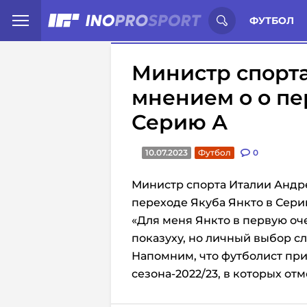
Иностранцы о спорте России:
С
ФУТБОЛ
Министр спорт
мнением о о пе
Серию А
10.07.2023
Футбол
0
Министр спорта Италии Андр
переходе Якуба Янкто в Сери
«Для меня Янкто в первую оч
показуху, но личный выбор сл
Напомним, что футболист прин
сезона-2022/23, в которых от