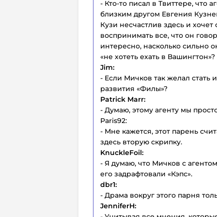
- Кто-то писал в Твиттере, что
близким другом Евгения Кузнец
Кузи несчастлив здесь и хочет 
воспринимать все, что он говор
интересно, насколько сильно о
«не хотеть ехать в Вашингтон»?
Jim:
- Если Мичков так желал стать 
развития «Филы»?
Patrick Marr:
- Думаю, этому агенту мы прост
Paris92:
- Мне кажется, этот парень счи
здесь вторую скрипку.
KnuckleFoil:
- Я думаю, что Мичков с агенто
его задрафтовали «Кэпс».
dbr1:
- Драма вокруг этого парня тол
JenniferH:
- Учитывая все мнения, которые