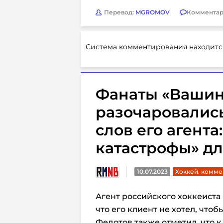
Перевод:
MGROMOV
Комментар
Система комментирования находитс
Фанаты «Вашин
разочаровались
слов его агент
катастрофы» д
10.07.2023
Хоккей. комме
Агент российского хоккеиста
что его клиент не хотел, что
Федотов также отметил, что 