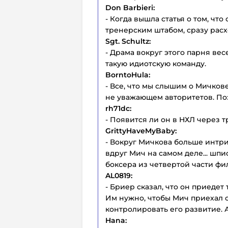
Don Barbieri:
- Когда вышла статья о том, чт
тренерским штабом, сразу расх
Sgt. Schultz:
- Драма вокруг этого парня вес
такую идиотскую команду.
BorntoHula:
- Все, что мы слышим о Мичков
не уважающем авторитетов. Поэт
rh71dc:
- Появится ли он в НХЛ через т
GrittyHaveMyBaby:
- Вокруг Мичкова больше интриг
вдруг Мич на самом деле... шп
боксера из четвертой части фи
AL0819:
- Бриер сказал, что он приедет
Им нужно, чтобы Мич приехал 
контролировать его развитие. 
Hana: