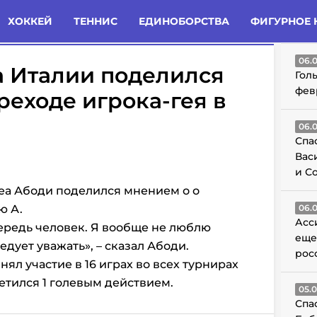
татьи
Комменты
Новости
ХОККЕЙ
ТЕННИС
ЕДИНОБОРСТВА
ФИГУРНОЕ 
ГО
06.
а Италии поделился
Гол
фев
реходе игрока-гея в
06.
Спа
Вас
и С
еа Абоди поделился мнением о о
ю А.
06.
Асс
ередь человек. Я вообще не люблю
еще
едует уважать», – сказал Абоди.
рос
ял участие в 16 играх во всех турнирах
метился 1 голевым действием.
05.
Спа