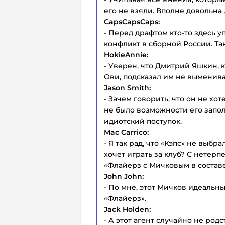
его не взяли. Вполне довольна
CapsCapsCaps:
- Перед драфтом кто-то здесь у
конфликт в сборной России. Так
HokieAnnie:
- Уверен, что Дмитрий Яшкин, 
Ови, подсказал им не выменива
Jason Smith:
- Зачем говорить, что он не хо
не было возможности его запол
идиотский поступок.
Mac Carrico:
- Я так рад, что «Кэпс» не выбр
хочет играть за клуб? С нетерп
«Флайерз с Мичковым в составе
John John:
- По мне, этот Мичков идеальн
«Флайерз».
Jack Holden:
- А этот агент случайно не род