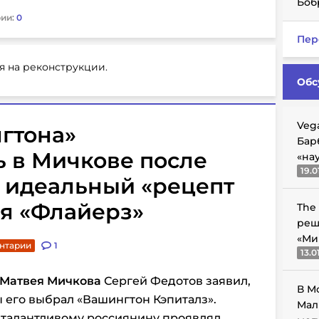
Боб
ии:
0
Пер
я на реконструкции.
Обс
Veg
гтона»
Бар
 в Мичкове после
«на
19.0
а: идеальный «рецепт
ля «Флайерз»
The
реш
«Ми
нтарии
1
13.0
Матвея Мичкова
Сергей Федотов заявил,
В М
бы его выбрал «Вашингтон Кэпиталз».
Мал
к талантливому россиянину проявлял