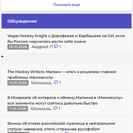
Показать еще
Обсуждение
Vegas Hockey Knight о Дорофееве и Барбашеве на ОИ, если
бы Россия «научилась вести себя иначе
Андрей Л
1
19.01.2026
The Hockey Writers: Малкин — ключ к решению главной
проблемы «Миннесоты
Шшшшщ..
1
13.01.2026
В Монреале об интересе к обмену Малкина в «Миннесоту»:
все элементы могут сойтись довольно быстро
Шшшшщ..
1
11.01.2026
Финны об отказе российской лыжнице в нейтральном
статусе: наверное, опять «страшная русофобия