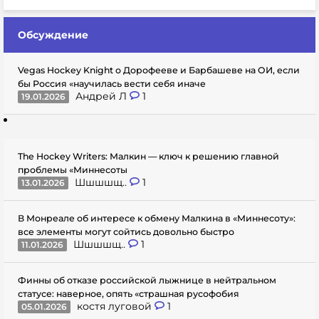
Обсуждение
Vegas Hockey Knight о Дорофееве и Барбашеве на ОИ, если
бы Россия «научилась вести себя иначе
Андрей Л
1
19.01.2026
The Hockey Writers: Малкин — ключ к решению главной
проблемы «Миннесоты
Шшшшщ..
1
13.01.2026
В Монреале об интересе к обмену Малкина в «Миннесоту»:
все элементы могут сойтись довольно быстро
Шшшшщ..
1
11.01.2026
Финны об отказе российской лыжнице в нейтральном
статусе: наверное, опять «страшная русофобия
костя луговой
1
05.01.2026