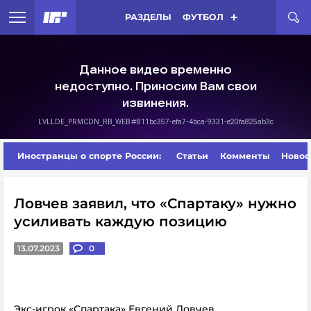
РАЗДЕЛЫ
ФУТБОЛ
Иностранцы о спорте России:
Статьи
Комменты
Новос
Ловчев заявил, что «Спартаку» нужно
усиливать каждую позицию
13.07.2023
0
Экс-игрок «Спартака» Евгений Ловчев