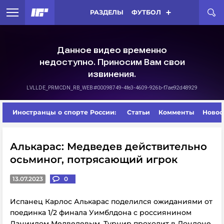
РАЗДЕЛЫ
ФУТБОЛ
Иностранцы о спорте России:
Статьи
Комменты
Новос
Алькарас: Медведев действительно
осьминог, потрясающий игрок
13.07.2023
0
Испанец Карлос Алькарас поделился ожиданиями от
поединка 1/2 финала Уимблдона с россиянином
Даниилом Медведевым. Турнир проходит в Лондоне.