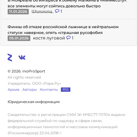
В Монреале об интересе к обмену Малкина в «Миннесоту»:
все элементы могут сойтись довольно быстро
Шшшшщ..
1
11.01.2026
Финны об отказе российской лыжнице в нейтральном
статусе: наверное, опять «страшная русофобия
костя луговой
1
05.01.2026
© 2026. InoProSport
All rights reserved.
Учредитель: ООО «Раре.Ру»
Архив
Авторы
Контакты
RSS
Юридическая информация
Свидетельство о регистрации СМИ Эл №ФС77-72704 выдано
федеральной службой по надзору в сфере связи,
информационных технологий и массовых коммуникаций
(Роскомнадзор) 23.04.2018 г.