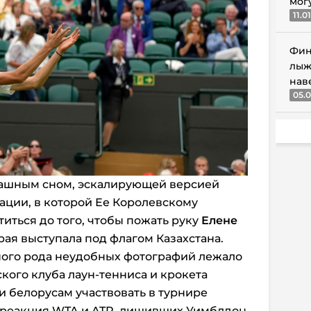
мог
11.0
Фин
лыж
нав
05.0
рашным сном, эскалирующей версией
ации, в которой Ее Королевскому
иться до того, чтобы пожать руку
Елене
рая выступала под флагом Казахстана.
ого рода неудобных фотографий лежало
кого клуба лаун-тенниса и крокета
и белорусам участвовать в турнире
 реакция WTA и ATP, лишивших Уимблдон