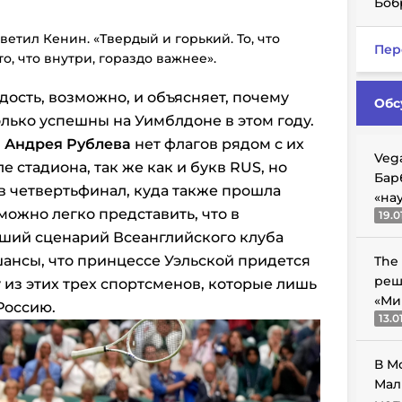
Боб
ветил Кенин. «Твердый и горький. То, что
Пер
то, что внутри, гораздо важнее».
дость, возможно, и объясняет, почему
Обс
лько успешны на Уимблдоне в этом году.
и
Андрея Рублева
нет флагов рядом с их
Veg
 стадиона, так же как и букв RUS, но
Бар
 в четвертьфинал, куда также прошла
«на
можно легко представить, что в
19.0
ший сценарий Всеанглийского клуба
шансы, что принцессе Уэльской придется
The
реш
 из этих трех спортсменов, которые лишь
«Ми
Россию.
13.0
В М
Мал