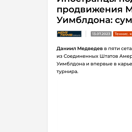
продвижения М
Уимблдона: су
13.07.2023
Теннис. 
Даниил Медведев
в пяти сетах
из Соединенных Штатов Амер
Уимблдона и впервые в карь
турнира.