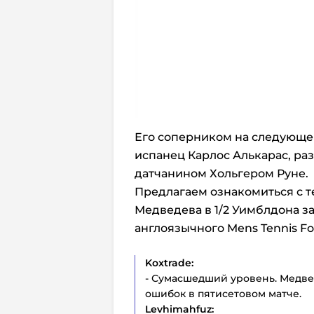
Его соперником на следующей
испанец Карлос Алькарас, раз
датчанином Хольгером Руне.
Предлагаем ознакомиться с т
Медведева в 1/2 Уимблдона з
англоязычного Mens Tennis F
Koxtrade:
- Сумасшедший уровень. Медв
ошибок в пятисетовом матче.
Levhimahfuz: