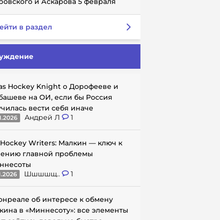
ровского и Аскарова 5 февраля
ейти в раздел
уждение
as Hockey Knight о Дорофееве и
башеве на ОИ, если бы Россия
училась вести себя иначе
Андрей Л
1
1.2026
 Hockey Writers: Малкин — ключ к
ению главной проблемы
ннесоты
Шшшшщ..
1
1.2026
онреале об интересе к обмену
кина в «Миннесоту»: все элементы