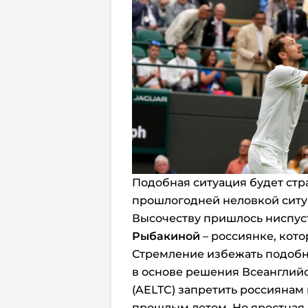
Подобная ситуация будет ст
прошлогодней неловкой ситу
Высочеству пришлось ниспуст
Рыбакиной
– россиянке, кото
Стремление избежать подобн
в основе решения Всеанглийс
(AELTC) запретить россиянам 
прошлым летом. Но яростная