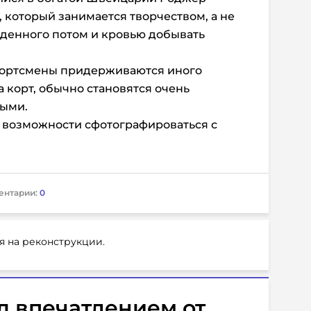
 который занимается творчеством, а не
денного потом и кровью добывать
портсмены придерживаются иного
а корт, обычно становятся очень
ными.
 к возможности сфотографироваться с
ентарии:
0
я на реконструкции.
д впечатлением от