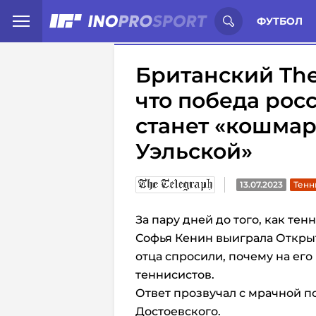
Иностранцы о спорте России:
С
ФУТБОЛ
Британский The 
что победа рос
станет «кошма
Уэльской»
13.07.2023
Тенн
За пару дней до того, как т
Софья Кенин выиграла Открыт
отца спросили, почему на ег
теннисистов.
Ответ прозвучал с мрачной п
Достоевского.