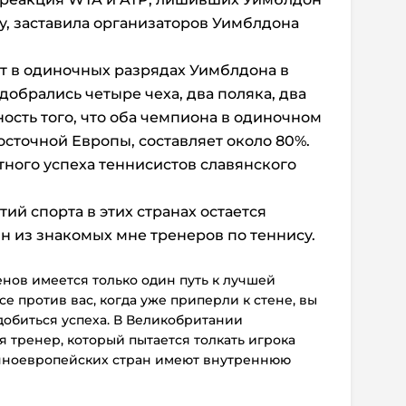
ду, заставила организаторов Уимблдона
т в одиночных разрядах Уимблдона в
 добрались четыре чеха, два поляка, два
ость того, что оба чемпиона в одиночном
сточной Европы, составляет около 80%.
тного успеха теннисистов славянского
ий спорта в этих странах остается
ин из знакомых мне тренеров по теннису.
нов имеется только один путь к лучшей
се против вас, когда уже приперли к стене, вы
добиться успеха. В Великобритании
я тренер, который пытается толкать игрока
очноевропейских стран имеют внутреннюю