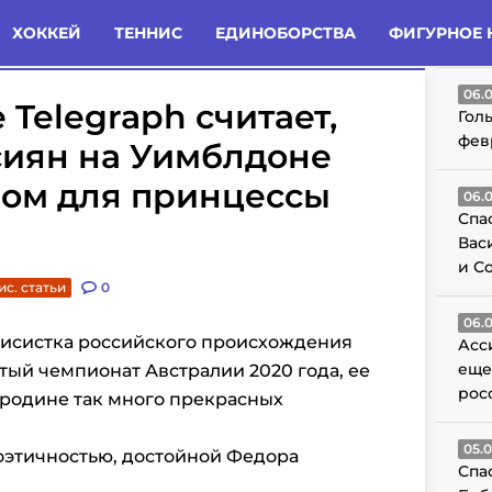
татьи
Комменты
Новости
ХОККЕЙ
ТЕННИС
ЕДИНОБОРСТВА
ФИГУРНОЕ 
ГО
06.
Telegraph считает,
Гол
фев
сиян на Уимблдоне
ром для принцессы
06.
Спа
Вас
и С
ис. статьи
0
06.
еннисистка российского происхождения
Асс
еще
ый чемпионат Австралии 2020 года, ее
рос
о родине так много прекрасных
05.
оэтичностью, достойной Федора
Спа