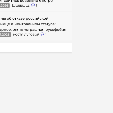
ут сойтись довольно быстро
Шшшшщ..
1
1.2026
ны об отказе российской
нице в нейтральном статусе:
ерное, опять «страшная русофобия
костя луговой
1
1.2026