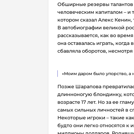
Обширные резервы талантов
человеческим капиталом – и 
котором сказал Алекс Кенин, 
В автобиографии великой ро
рассказывается, как во время
она оставалась играть, когда в
сбавляла оборотов, несмотря
«Моим даром было упорство, а н
Позже Шарапова превратилась
длинноногую блондинку, кото
возрасте 17 лет. Но за ее гл
самых сильных личностей в с
Некоторые игроки – такие ка
будто они легко относятся к и
миллионы долларов. Родивш