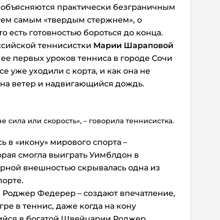
 объясняются практически безграничным
тем самым «твердым стержнем», о
то есть готовностью бороться до конца.
ссийской теннисистки
Марии Шараповой
 ее первых уроков тенниса в городе Сочи
се уже уходили с корта, и как она не
 на ветер и надвигающийся дождь.
е сила или скорость», – говорила теннисистка.
 в «икону» мирового спорта –
рая смогла выиграть Уимблдон в
амурной внешностью скрывалась одна из
порте.
к Роджер Федерер – создают впечатление,
гре в теннис, даже когда на кону
ийся в богатой Швейцарии Роджер