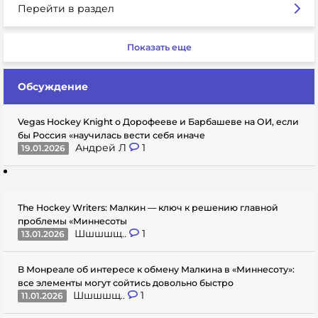
Перейти в раздел
Показать еще
Обсуждение
Vegas Hockey Knight о Дорофееве и Барбашеве на ОИ, если
бы Россия «научилась вести себя иначе
Андрей Л
1
19.01.2026
The Hockey Writers: Малкин — ключ к решению главной
проблемы «Миннесоты
Шшшшщ..
1
13.01.2026
В Монреале об интересе к обмену Малкина в «Миннесоту»:
все элементы могут сойтись довольно быстро
Шшшшщ..
1
11.01.2026