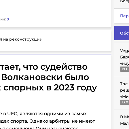
Боб
Пер
ии:
0
Обс
я на реконструкции.
Veg
Бар
«на
тает, что судейство
19.0
 Волкановски было
The
 спорных в 2023 году
реш
«Ми
13.0
 в UFC, являются одними из самых
В М
дах спорта. Однако арбитры не имеют
Мал
у промоушену. Они назначаются