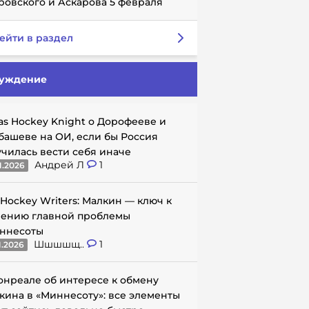
ровского и Аскарова 5 февраля
ейти в раздел
уждение
as Hockey Knight о Дорофееве и
башеве на ОИ, если бы Россия
училась вести себя иначе
Андрей Л
1
1.2026
 Hockey Writers: Малкин — ключ к
ению главной проблемы
ннесоты
Шшшшщ..
1
1.2026
онреале об интересе к обмену
кина в «Миннесоту»: все элементы