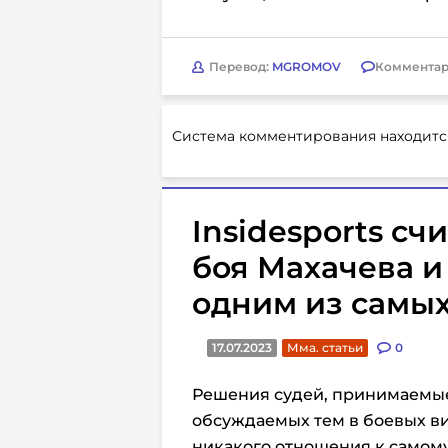
Перевод:
MGROMOV
Комментар
Система комментирования находитс
Insidesports счи
боя Махачева и
одним из самых
17.07.2023
Мма. статьи
0
Решения судей, принимаемые
обсуждаемых тем в боевых ви
никакого отношения к самом