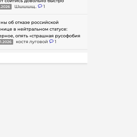
ут сойтись довольно быстро
Шшшшщ..
1
1.2026
ны об отказе российской
нице в нейтральном статусе:
ерное, опять «страшная русофобия
костя луговой
1
1.2026