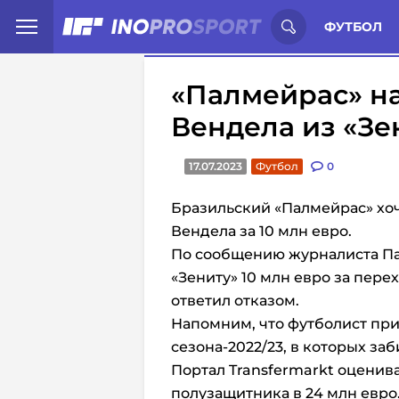
Иностранцы о спорте России:
С
ФУТБОЛ
«Палмейрас» н
Вендела из «Зен
17.07.2023
Футбол
0
Бразильский «Палмейрас» хо
Вендела за 10 млн евро.
По сообщению журналиста П
«Зениту» 10 млн евро за пере
ответил отказом.
Напомним, что футболист при
сезона-2022/23, в которых заб
Портал Transfermarkt оценив
полузащитника в 24 млн евро