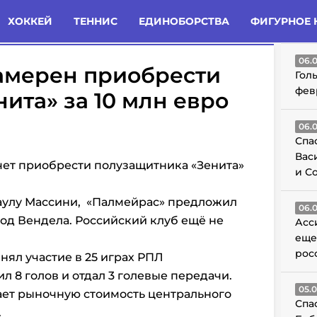
татьи
Комменты
Новости
ХОККЕЙ
ТЕННИС
ЕДИНОБОРСТВА
ФИГУРНОЕ 
ГО
06.
амерен приобрести
Гол
фев
ита» за 10 млн евро
06.
Спа
Вас
чет приобрести полузащитника «Зенита»
и С
аулу Массини,
«Палмейрас» предложил
06.
ход Вендела. Российский клуб ещё не
Асс
еще
рос
нял участие в 25 играх РПЛ
ил 8 голов и отдал 3 голевые передачи.
05.
ает рыночную стоимость центрального
Спа
.