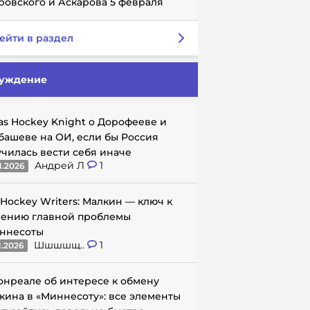
ровского и Аскарова 5 февраля
ейти в раздел
уждение
as Hockey Knight о Дорофееве и
башеве на ОИ, если бы Россия
училась вести себя иначе
Андрей Л
1
1.2026
 Hockey Writers: Малкин — ключ к
ению главной проблемы
ннесоты
Шшшшщ..
1
1.2026
онреале об интересе к обмену
кина в «Миннесоту»: все элементы