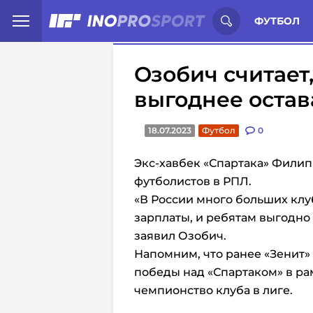
Иностранцы о спорте России:
С
ФУТБОЛ
Озобич считает
выгоднее остав
18.07.2023
Футбол
0
Экс-хавбек «Спартака» Филип
футболистов в РПЛ.
«В России много больших клу
зарплаты, и ребятам выгодно 
заявил Озобич.
Напомним, что ранее «Зенит»
победы над «Спартаком» в рам
чемпионство клуба в лиге.