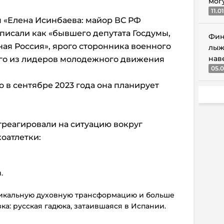
мог
11.0
м «Елена Исинбаева: майор ВС РФ
писали как «бывшего депутата Госдумы,
Фин
ая Россия», ярого сторонника военного
лыж
нав
ого из лидеров молодежного движения
05.0
то в сентябре 2023 года она планирует
отреагировали на ситуацию вокруг
оатлетки:
.
адикальную духовную трансформацию и больше
ка: русская гадюка, затаившаяся в Испании.