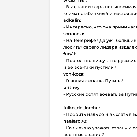
wicipinski:
- В Испании жара невыносимая.
климат стабильный и настоящи
adkalin:
- Интересно, что она принимал
sonoocia:
- На Тенерифе? Да уж, больши
любить» своего лидера издалек
fury11:
- Постоянно пишут, что русских
и ее все-таки пустили?
von-koza:
- Главная фанатка Путина!
britney:
- Русские хотят воевать за Путин
fulko_de_lorche:
- Побрить налысо и выслать в Б
haalard78:
- Как можно уважать страну и 
военные звания?