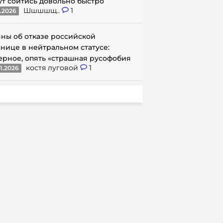
ут сойтись довольно быстро
Шшшшщ..
1
1.2026
ны об отказе российской
нице в нейтральном статусе:
ерное, опять «страшная русофобия
костя луговой
1
1.2026