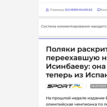
Перевод:
DCHERNYAUSKAS
Ком
Система комментирования находитс
Поляки раскри
переехавшую н
Исинбаеву: она 
теперь из Испа
18.07.2023
На прошлой неделе издание El
олимпийская чемпионка по л