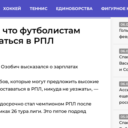
татьи
Комменты
Новости
ХОККЕЙ
ТЕННИС
ЕДИНОБОРСТВА
ФИГУРНОЕ 
ГО
06.
, что футболистам
Гол
фев
аться в РПЛ
06.
Спа
Вас
 Озобич высказался о зарплатах
и С
бов, которые могут предложить высокие
06.
оставаться в РПЛ, никуда не уезжать», —
Асс
еще
рос
 досрочно стал чемпионом РПЛ после
ках 26 тура лиги. Это пятое подряд
05.
Спа