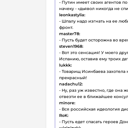
- Путин имеет своих агентов п
начеку - «дьявол никогда не спи
leonkastylia:
- Шпалу надо изгнать на ее люб
фронт.
master78:
- Пусть будет осторожна во вр
steven1968:
- Вот это сенсация! У моего др
Испанию, оставив ему троих де
lukkk:
- Товарищ Исинбаева захотела 
прекрасный!
nadachu12:
- Ну, раз уж известно, где она 
отвезти ее в ближайшее консуль
minore:
- Вся российская идеология ди
RoK:
- Пусть едет спасать героев Дон