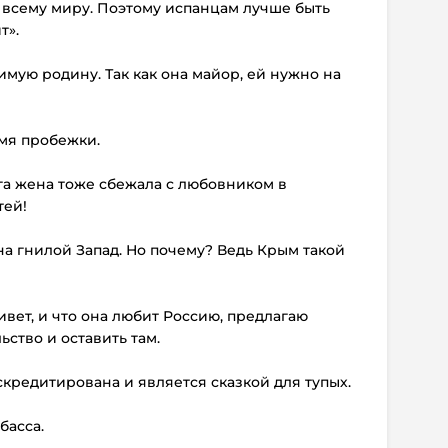
о всему миру. Поэтому испанцам лучше быть
т».
имую родину. Так как она майор, ей нужно на
емя пробежки.
уга жена тоже сбежала с любовником в
тей!
на гнилой Запад. Но почему? Ведь Крым такой
живет, и что она любит Россию, предлагаю
ство и оставить там.
скредитирована и является сказкой для тупых.
басса.