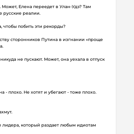
 Может, Елена переедет в Улан-Удэ? Там
е русские реалии.
а, чтобы побить эти рекорды?
нству сторонников Путина в изгнании «проще
а.
 никуда не пускают. Может, она уехала в отпуск
а - плохо. Не хотят и убегают - тоже плохо.
ахмут.
ее лидера, который раздает любым идиотам