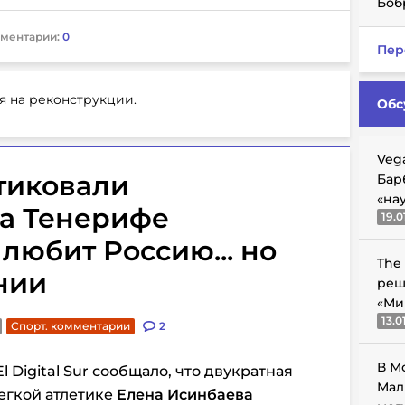
Боб
ментарии:
0
Пер
я на реконструкции.
Обс
Veg
тиковали
Бар
«на
а Тенерифе
19.0
любит Россию... но
The
нии
реш
«Ми
13.0
Спорт. комментарии
2
В М
 Digital Sur сообщало, что двукратная
Мал
егкой атлетике
Елена Исинбаева