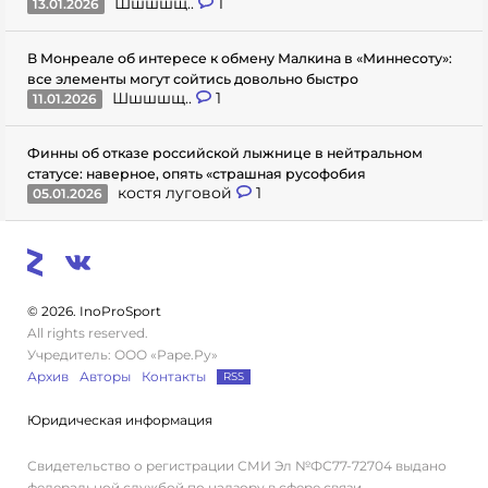
Шшшшщ..
1
13.01.2026
В Монреале об интересе к обмену Малкина в «Миннесоту»:
все элементы могут сойтись довольно быстро
Шшшшщ..
1
11.01.2026
Финны об отказе российской лыжнице в нейтральном
статусе: наверное, опять «страшная русофобия
костя луговой
1
05.01.2026
© 2026. InoProSport
All rights reserved.
Учредитель: ООО «Раре.Ру»
Архив
Авторы
Контакты
RSS
Юридическая информация
Свидетельство о регистрации СМИ Эл №ФС77-72704 выдано
федеральной службой по надзору в сфере связи,