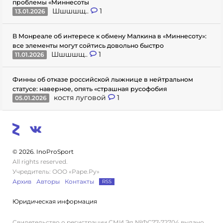
проблемы «Миннесоты
Шшшшщ..
1
13.01.2026
В Монреале об интересе к обмену Малкина в «Миннесоту»:
все элементы могут сойтись довольно быстро
Шшшшщ..
1
11.01.2026
Финны об отказе российской лыжнице в нейтральном
статусе: наверное, опять «страшная русофобия
костя луговой
1
05.01.2026
© 2026. InoProSport
All rights reserved.
Учредитель: ООО «Раре.Ру»
Архив
Авторы
Контакты
RSS
Юридическая информация
Свидетельство о регистрации СМИ Эл №ФС77-72704 выдано