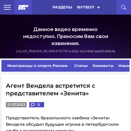
РАЗДЕЛЫ
ФУТБОЛ
Иностранцы о спорте России:
Статьи
Комменты
Новос
Агент Вендела встретится с
представителем «Зенита»
21.07.2023
0
Представитель бразильского хавбека «Зенита»
Вендела обсудил будущее игрока в петербургском
клубе с руководством команды.