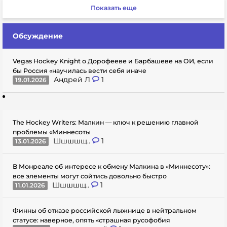
Показать еще
Обсуждение
Vegas Hockey Knight о Дорофееве и Барбашеве на ОИ, если
бы Россия «научилась вести себя иначе
Андрей Л
1
19.01.2026
The Hockey Writers: Малкин — ключ к решению главной
проблемы «Миннесоты
Шшшшщ..
1
13.01.2026
В Монреале об интересе к обмену Малкина в «Миннесоту»:
все элементы могут сойтись довольно быстро
Шшшшщ..
1
11.01.2026
Финны об отказе российской лыжнице в нейтральном
статусе: наверное, опять «страшная русофобия