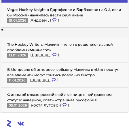
Vegas Hockey Knight о Дорофееве и Барбашеве на ОИ, если
бы Россия «научилась вести себя иначе
Андрей Л
1
19.01.2026
The Hockey Writers: Малкин — ключ к решению главной
проблемы «Миннесоты
Шшшшщ..
1
13.01.2026
В Монреале об интересе к обмену Малкина в «Миннесоту»:
все элементы могут сойтись довольно быстро
Шшшшщ..
1
11.01.2026
Финны об отказе российской лыжнице в нейтральном
статусе: наверное, опять «страшная русофобия
костя луговой
1
05.01.2026