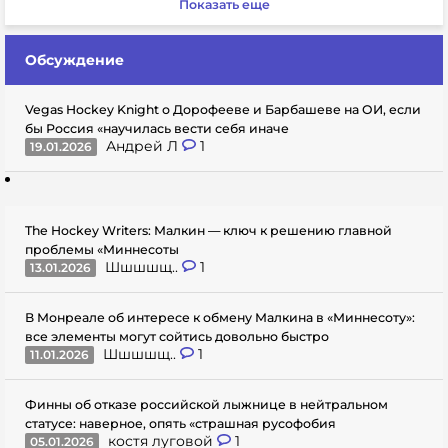
Показать еще
Обсуждение
Vegas Hockey Knight о Дорофееве и Барбашеве на ОИ, если
бы Россия «научилась вести себя иначе
Андрей Л
1
19.01.2026
The Hockey Writers: Малкин — ключ к решению главной
проблемы «Миннесоты
Шшшшщ..
1
13.01.2026
В Монреале об интересе к обмену Малкина в «Миннесоту»:
все элементы могут сойтись довольно быстро
Шшшшщ..
1
11.01.2026
Финны об отказе российской лыжнице в нейтральном
статусе: наверное, опять «страшная русофобия
костя луговой
1
05.01.2026