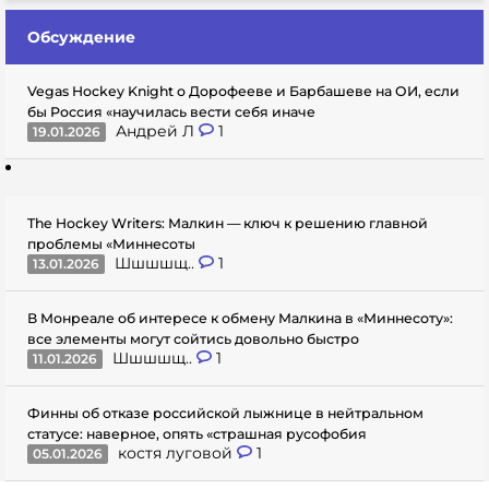
Обсуждение
Vegas Hockey Knight о Дорофееве и Барбашеве на ОИ, если
бы Россия «научилась вести себя иначе
Андрей Л
1
19.01.2026
The Hockey Writers: Малкин — ключ к решению главной
проблемы «Миннесоты
Шшшшщ..
1
13.01.2026
В Монреале об интересе к обмену Малкина в «Миннесоту»:
все элементы могут сойтись довольно быстро
Шшшшщ..
1
11.01.2026
Финны об отказе российской лыжнице в нейтральном
статусе: наверное, опять «страшная русофобия
костя луговой
1
05.01.2026