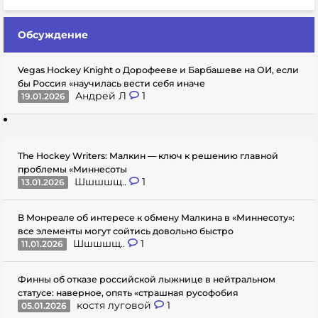
Обсуждение
Vegas Hockey Knight о Дорофееве и Барбашеве на ОИ, если
бы Россия «научилась вести себя иначе
Андрей Л
1
19.01.2026
The Hockey Writers: Малкин — ключ к решению главной
проблемы «Миннесоты
Шшшшщ..
1
13.01.2026
В Монреале об интересе к обмену Малкина в «Миннесоту»:
все элементы могут сойтись довольно быстро
Шшшшщ..
1
11.01.2026
Финны об отказе российской лыжнице в нейтральном
статусе: наверное, опять «страшная русофобия
костя луговой
1
05.01.2026