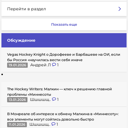
Перейти в раздел
Показать еще
Обсуждение
Vegas Hockey Knight о Дорофееве и Барбашеве на ОИ, если
бы Россия «научилась вести себя иначе
Андрей Л
1
19.01.2026
The Hockey Writers: Малкин — ключ к решению главной
проблемы «Миннесоты
Шшшшщ..
1
13.01.2026
В Монреале об интересе к обмену Малкина в «Миннесоту»:
все элементы могут сойтись довольно быстро
Шшшшщ..
1
11.01.2026