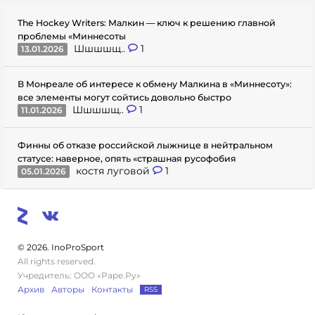
The Hockey Writers: Малкин — ключ к решению главной
проблемы «Миннесоты
Шшшшщ..
1
13.01.2026
В Монреале об интересе к обмену Малкина в «Миннесоту»:
все элементы могут сойтись довольно быстро
Шшшшщ..
1
11.01.2026
Финны об отказе российской лыжнице в нейтральном
статусе: наверное, опять «страшная русофобия
костя луговой
1
05.01.2026
© 2026. InoProSport
All rights reserved.
Учредитель: ООО «Раре.Ру»
Архив
Авторы
Контакты
RSS