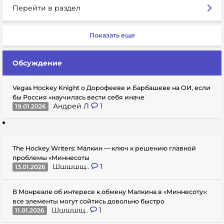
Перейти в раздел
Показать еще
Обсуждение
Vegas Hockey Knight о Дорофееве и Барбашеве на ОИ, если
бы Россия «научилась вести себя иначе
Андрей Л
1
19.01.2026
The Hockey Writers: Малкин — ключ к решению главной
проблемы «Миннесоты
Шшшшщ..
1
13.01.2026
В Монреале об интересе к обмену Малкина в «Миннесоту»:
все элементы могут сойтись довольно быстро
Шшшшщ..
1
11.01.2026