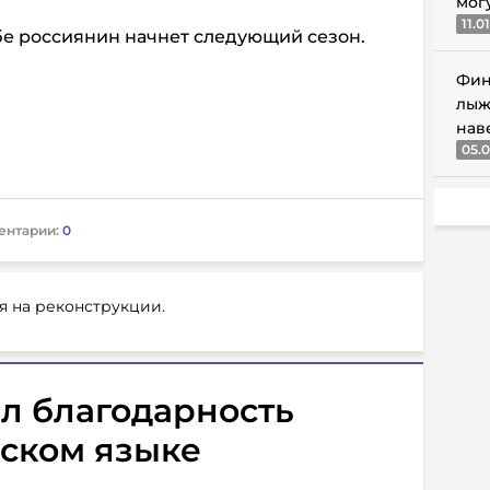
мог
11.0
бе россиянин начнет следующий сезон.
Фин
лыж
нав
05.0
ентарии:
0
я на реконструкции.
л благодарность
сском языке