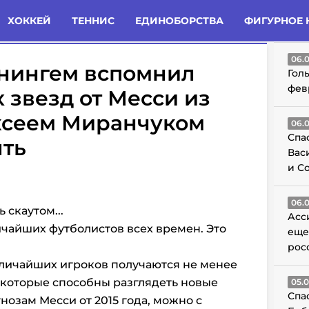
татьи
Комменты
Новости
ХОККЕЙ
ТЕННИС
ЕДИНОБОРСТВА
ФИГУРНОЕ 
ГО
06.
нингем вспомнил
Гол
фев
 звезд от Месси из
ексеем Миранчуком
06.
Спа
ять
Вас
и С
06.
 скаутом...
Асс
ичайших футболистов всех времен. Это
еще
рос
еличайших игроков получаются не менее
 которые способны разглядеть новые
05.
Спа
гнозам Месси от 2015 года, можно с