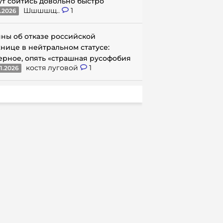
ут сойтись довольно быстро
Шшшшщ..
1
1.2026
ны об отказе российской
нице в нейтральном статусе:
ерное, опять «страшная русофобия
костя луговой
1
1.2026