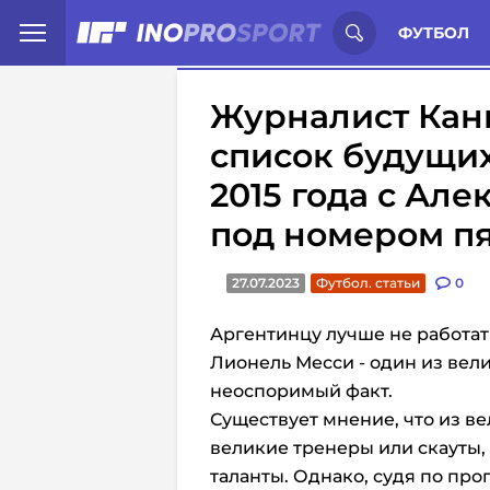
Иностранцы о спорте России:
С
ФУТБОЛ
Журналист Кан
список будущих
2015 года с Ал
под номером п
27.07.2023
Футбол. статьи
0
Аргентинцу лучше не работать
Лионель Месси - один из вел
неоспоримый факт.
Существует мнение, что из в
великие тренеры или скауты,
таланты. Однако, судя по про