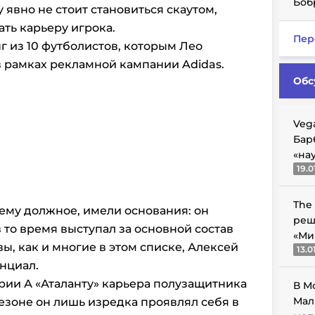
Боб
у явно не стоит становиться скаутом,
ть карьеру игрока.
Пер
г из 10 футболистов, которым Лео
 рамках рекламной кампании Adidas.
Обс
Veg
Бар
«на
19.0
The
 ему должное, имели основания: он
реш
 то время выступал за основной состав
«Ми
ы, как и многие в этом списке, Алексей
13.0
енциал.
рии А «Аталанту» карьера полузащитника
В М
Мал
сезоне он лишь изредка проявлял себя в