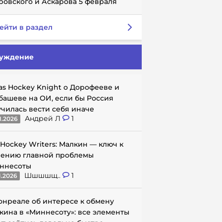
ровского и Аскарова 5 февраля
ейти в раздел
уждение
as Hockey Knight о Дорофееве и
башеве на ОИ, если бы Россия
училась вести себя иначе
Андрей Л
1
1.2026
 Hockey Writers: Малкин — ключ к
ению главной проблемы
ннесоты
Шшшшщ..
1
1.2026
онреале об интересе к обмену
кина в «Миннесоту»: все элементы