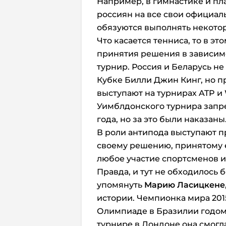
Например, в гимнастике и пл
россиян на все свои официал
обязуются выполнять некотор
Что касается тенниса, то в эт
принятия решения в зависимо
турнир. Россия и Беларусь не 
Кубке Билли Джин Кинг, но п
выступают на турнирах ATP и
Уимблдонского турнира запре
года, но за это были наказаны
В роли антипода выступают п
своему решению, принятому е
любое участие спортсменов из
Правда, и тут не обходилось 
упомянуть
Марию Ласицкене
истории. Чемпионка мира 201
Олимпиаде в Бразилии годом 
турнире в Лондоне она смогла