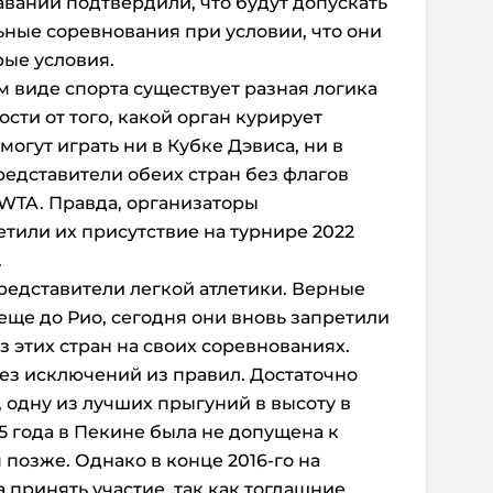
авании подтвердили, что будут допускать
ьные соревнования при условии, что они
ые условия.
ом виде спорта существует разная логика
сти от того, какой орган курирует
могут играть ни в Кубке Дэвиса, ни в
редставители обеих стран без флагов
 WTA. Правда, организаторы
тили их присутствие на турнире 2022
.
редставители легкой атлетики. Верные
ще до Рио, сегодня они вновь запретили
 этих стран на своих соревнованиях.
без исключений из правил. Достаточно
, одну из лучших прыгуний в высоту в
5 года в Пекине была не допущена к
позже. Однако в конце 2016-го на
 принять участие, так как тогдашние