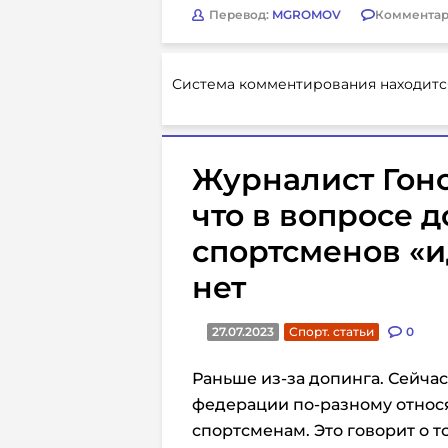
Перевод:
MGROMOV
Комментар
Система комментирования находитс
Журналист Гонс
что в вопросе 
спортсменов «
нет
27.07.2023
Спорт. статьи
0
Раньше из-за допинга. Сейчас
федерации по-разному относ
спортсменам. Это говорит о т