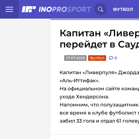
Иностранцы о спорте России:
С
ФУТБОЛ
Капитан «Ливе
перейдет в Са
27.07.2023
Футбол
0
Капитан «Ливерпуля» Джорда
«Аль-Иттифак».
На официальном сайте коман
уходе Хендерсона.
Напомним, что полузащитник
все время в клубе футболист 
забил 33 гола и отдал 61 голе