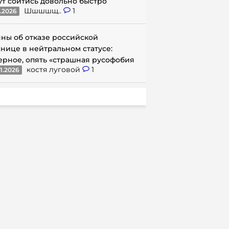
ут сойтись довольно быстро
Шшшшщ..
1
1.2026
ны об отказе российской
нице в нейтральном статусе:
ерное, опять «страшная русофобия
костя луговой
1
1.2026