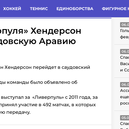
татьи
Комменты
Новости
ХОККЕЙ
ТЕННИС
ЕДИНОБОРСТВА
ФИГУРНОЕ 
ГО
06.
рпуля» Хендерсон
Гол
фев
удовскую Аравию
06.
Спа
Вас
н Хендерсон перейдет в саудовский
и С
ды команды было объявлено об
06.
Асс
еще
 выступал за
«Ливерпуль» с 2011 года, за
рос
принял участие в 492 матчах, в которых
вую передачу.
05.
Спа