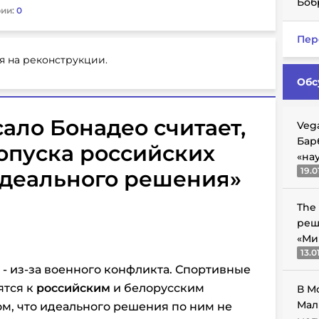
Боб
ии:
0
Пер
я на реконструкции.
Обс
ало Бонадео считает,
Veg
Бар
допуска российских
«на
19.0
идеального решения»
The
реш
«Ми
13.0
 - из-за военного конфликта. Спортивные
ятся к
российским
и белорусским
В М
Мал
ом, что идеального решения по ним не