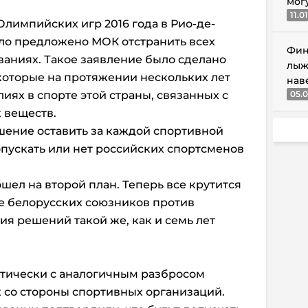
мог
11.0
Олимпийских игр 2016 года в Рио-де-
о предложено МОК отстранить всех
Фин
ваниях. Такое заявление было сделано
лыж
которые на протяжении нескольких лет
нав
иях в спорте этой страны, связанных с
05.0
 веществ.
шение оставить за каждой спортивной
пускать или нет российских спортсменов
шел на второй план. Теперь все крутится
ее белорусских союзников против
ия решений такой же, как и семь лет
ктически с аналогичным разбросом
 со стороны спортивных организаций.