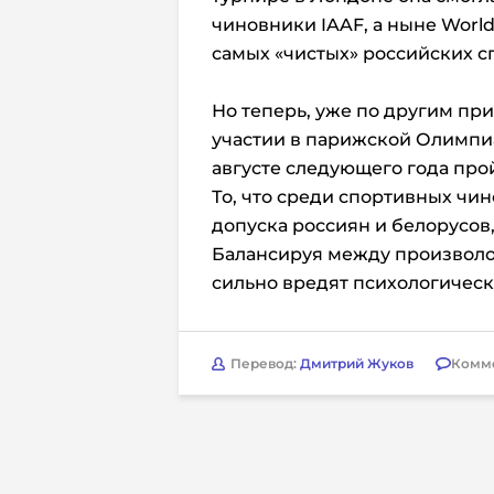
чиновники IAAF, а ныне World 
самых «чистых» российских 
Но теперь, уже по другим пр
участии в парижской Олимпиа
августе следующего года про
То, что среди спортивных чи
допуска россиян и белорусов
Балансируя между произволо
сильно вредят психологичес
Перевод:
Дмитрий Жуков
Комм