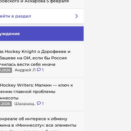
ровского и Аскарова 5 февраля
ейти в раздел
уждение
as Hockey Knight о Дорофееве и
башеве на ОИ, если бы Россия
училась вести себя иначе
Андрей Л
1
1.2026
 Hockey Writers: Малкин — ключ к
ению главной проблемы
ннесоты
Шшшшщ..
1
1.2026
онреале об интересе к обмену
кина в «Миннесоту»: все элементы