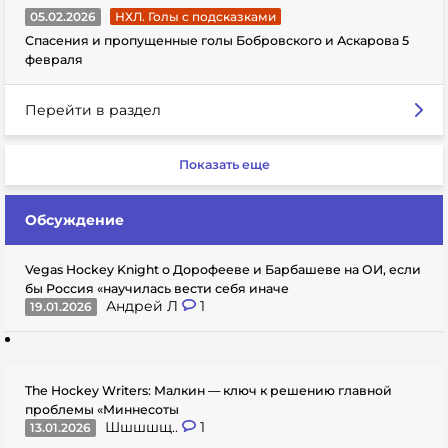
05.02.2026
НХЛ. Голы с подсказками
Спасения и пропущенные голы Бобровского и Аскарова 5
февраля
Перейти в раздел
Показать еще
Обсуждение
Vegas Hockey Knight о Дорофееве и Барбашеве на ОИ, если
бы Россия «научилась вести себя иначе
Андрей Л
1
19.01.2026
The Hockey Writers: Малкин — ключ к решению главной
проблемы «Миннесоты
Шшшшщ..
1
13.01.2026