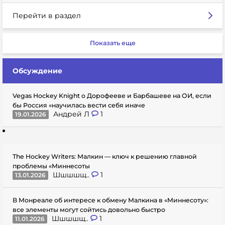
Перейти в раздел
Показать еще
Обсуждение
Vegas Hockey Knight о Дорофееве и Барбашеве на ОИ, если
бы Россия «научилась вести себя иначе
Андрей Л
1
19.01.2026
The Hockey Writers: Малкин — ключ к решению главной
проблемы «Миннесоты
Шшшшщ..
1
13.01.2026
В Монреале об интересе к обмену Малкина в «Миннесоту»:
все элементы могут сойтись довольно быстро
Шшшшщ..
1
11.01.2026