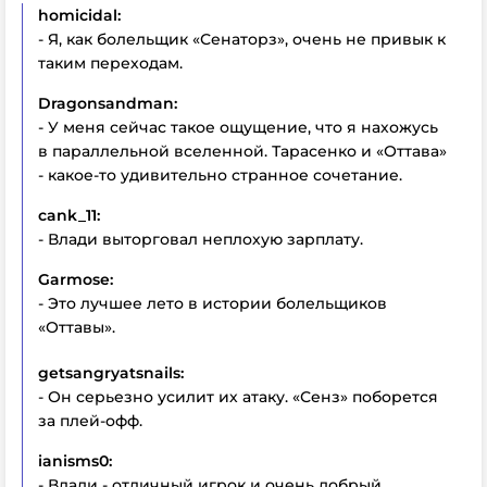
homicidal:
- Я, как болельщик «Сенаторз», очень не привык к
таким переходам.
Dragonsandman:
- У меня сейчас такое ощущение, что я нахожусь
в параллельной вселенной. Тарасенко и «Оттава»
- какое-то удивительно странное сочетание.
cank_11:
- Влади выторговал неплохую зарплату.
Garmose:
- Это лучшее лето в истории болельщиков
«Оттавы».
getsangryatsnails:
- Он серьезно усилит их атаку. «Сенз» поборется
за плей-офф.
ianisms0:
- Влади - отличный игрок и очень добрый