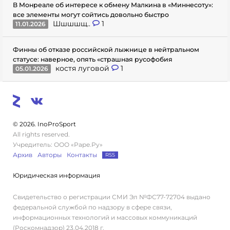
В Монреале об интересе к обмену Малкина в «Миннесоту»:
все элементы могут сойтись довольно быстро
Шшшшщ..
1
11.01.2026
Финны об отказе российской лыжнице в нейтральном
статусе: наверное, опять «страшная русофобия
костя луговой
1
05.01.2026
© 2026. InoProSport
All rights reserved.
Учредитель: ООО «Раре.Ру»
Архив
Авторы
Контакты
RSS
Юридическая информация
Свидетельство о регистрации СМИ Эл №ФС77-72704 выдано
федеральной службой по надзору в сфере связи,
информационных технологий и массовых коммуникаций
(Роскомнадзор) 23.04.2018 г.