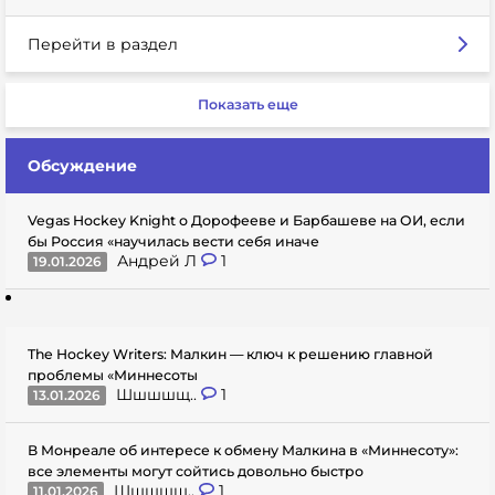
Перейти в раздел
Показать еще
Обсуждение
Vegas Hockey Knight о Дорофееве и Барбашеве на ОИ, если
бы Россия «научилась вести себя иначе
Андрей Л
1
19.01.2026
The Hockey Writers: Малкин — ключ к решению главной
проблемы «Миннесоты
Шшшшщ..
1
13.01.2026
В Монреале об интересе к обмену Малкина в «Миннесоту»:
все элементы могут сойтись довольно быстро
Шшшшщ..
1
11.01.2026