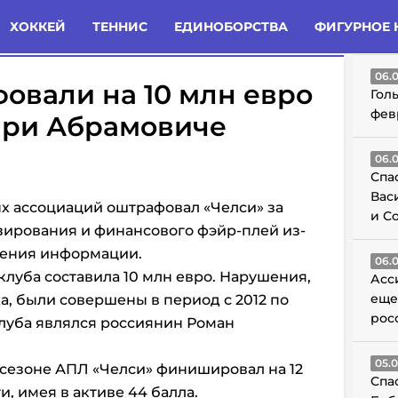
татьи
Комменты
Новости
ХОККЕЙ
ТЕННИС
ЕДИНОБОРСТВА
ФИГУРНОЕ 
ГО
06.
овали на 10 млн евро
Гол
фев
при Абрамовиче
06.
Спа
Вас
х ассоциаций оштрафовал «Челси» за
и С
ирования и финансового фэйр-плей из-
ления информации.
06.
луба составила 10 млн евро. Нарушения,
Асс
еще
а, были совершены в период с 2012 по
рос
клуба являлся россиянин Роман
05.
 сезоне АПЛ
«Челси» финишировал на 12
Спа
, имея в активе 44 балла.