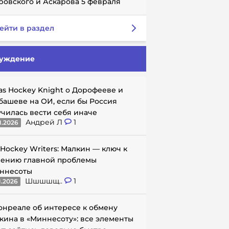
ровского и Аскарова 5 февраля
ейти в раздел
уждение
as Hockey Knight о Дорофееве и
башеве на ОИ, если бы Россия
училась вести себя иначе
Андрей Л
1
1.2026
 Hockey Writers: Малкин — ключ к
ению главной проблемы
ннесоты
Шшшшщ..
1
1.2026
онреале об интересе к обмену
кина в «Миннесоту»: все элементы