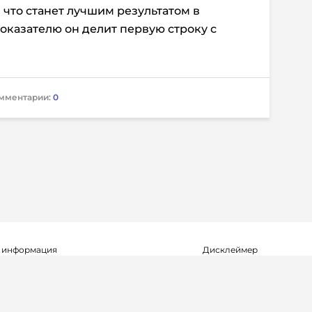
з, что станет лучшим результатом в
показателю он делит первую строку с
мментарии:
0
 информация
Дисклеймер
о о регистрации СМИ Эл №ФС77-72704
Редакция не несет ответ
альной службой по надзору в сфере
достоверность информа
мационных технологий и массовых
рекламных объявлениях.