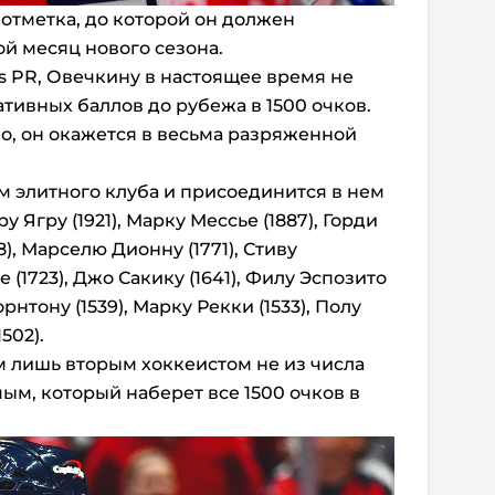
 отметка, до которой он должен
ой месяц нового сезона.
s PR, Овечкину в настоящее время не
тативных баллов до рубежа в 1500 очков.
ло, он окажется в весьма разряженной
ом элитного клуба и присоединится в нем
у Ягру (1921), Марку Мессье (1887), Горди
8), Марселю Дионну (1771), Стиву
 (1723), Джо Сакику (1641), Филу Эспозито
орнтону (1539), Марку Рекки (1533), Полу
502).
м лишь вторым хоккеистом не из числа
мым, который наберет все 1500 очков в