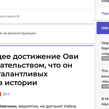
Боб
Пер
ментарии:
0
Обс
я на реконструкции.
Veg
Бар
«на
ее достижение Ови
19.0
ательством, что он
The
талантливых
реш
в истории
«Ми
13.0
0
В М
Мал
Овечкин
, вероятно, не догонит Уэйна