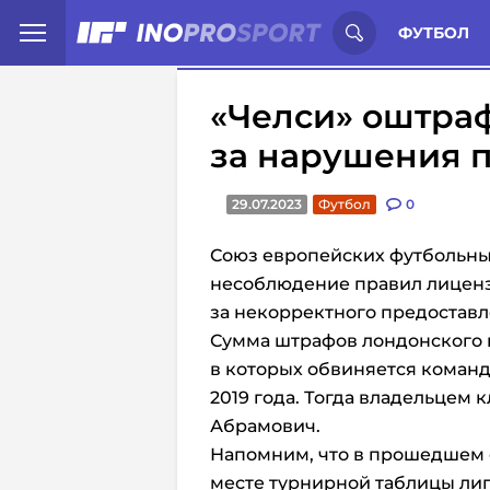
Иностранцы о спорте России:
С
ФУТБОЛ
«Челси» оштраф
за нарушения 
29.07.2023
Футбол
0
Союз европейских футбольны
несоблюдение правил лиценз
за некорректного предостав
Сумма штрафов лондонского к
в которых обвиняется команд
2019 года. Тогда владельцем 
Абрамович.
Напомним, что в прошедшем
месте турнирной таблицы лиги