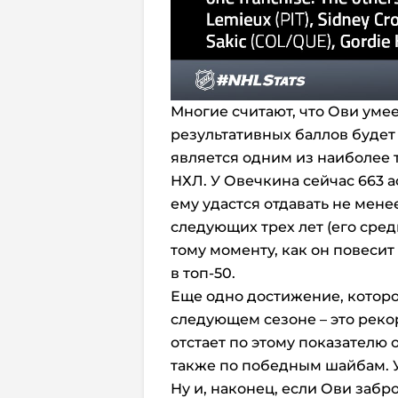
Многие считают, что Ови умее
результативных баллов будет 
является одним из наиболее 
НХЛ. У Овечкина сейчас 663 ас
ему удастся отдавать не мене
следующих трех лет (его средн
тому моменту, как он повесит
в топ-50.
Еще одно достижение, котор
следующем сезоне – это рекор
отстает по этому показателю от
также по победным шайбам. У Я
Ну и, наконец, если Ови забр