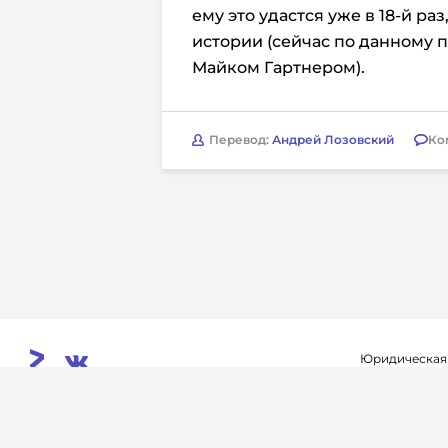
ему это удастся уже в 18-й ра
истории (сейчас по данному 
Майком Гартнером).
Перевод:
Андрей Лозовский
Ко
Юридическая
Свидетельств
© 2026. InoProSport
выдано федер
All rights reserved.
связи, инфор
Учредитель: ООО «Раре.Ру»