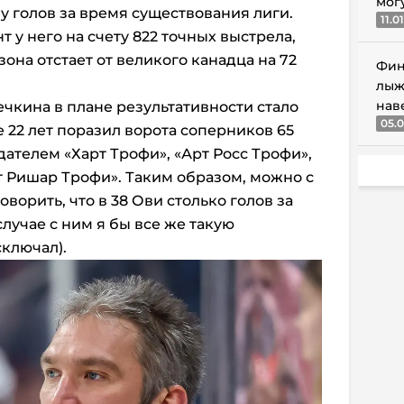
мог
у голов за время существования лиги.
11.0
т у него на счету 822 точных выстрела,
она отстает от великого канадца на 72
Фин
лыж
нав
кина в плане результативности стало
05.0
е 22 лет поразил ворота соперников 65
дателем «Харт Трофи», «Арт Росс Трофи»,
т Ришар Трофи». Таким образом, можно с
ворить, что в 38 Ови столько голов за
 случае с ним я бы все же такую
ключал).