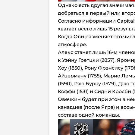
Однако есть другая значимая
добраться в первый или втор
Согласно информации Capital
хватает всего лишь 15 резуль
Когда Ови разменяет это чис
атмосфере.
Алекс станет лишь 16-м член
к Уэйну Гретцки (2857), Яромир
Хоу (1850), Рону Фрэнсису (179
Айзерману (1755), Марио Лемье
(1590), Рэю Бурку (1579), Джо Т
Коффи (1531) и Сидни Кросби (1
Овечкин будет при этом в не
канадцев (после Ягра) и вось
составе одной команды.