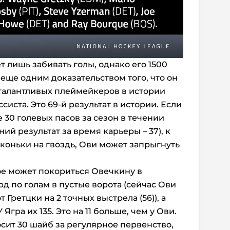
т лишь забивать голы, однако его 1500
еще одним доказательством того, что он
талантливых плеймейкеров в истории
систа. Это 69-й результат в истории. Если
е 30 голевых пасов за сезон в течении
ий результат за время карьеры – 37), к
 коньки на гвоздь, Ови может запрыгнуть
ое может покориться Овечкину в
д по голам в пустые ворота (сейчас Ови
 Гретцки на 2 точных выстрела (56)), а
гра их 135. Это на 11 больше, чем у Ови.
осит 30 шайб за регулярное первенство,