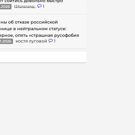
ут сойтись довольно быстро
Шшшшщ..
1
1.2026
ны об отказе российской
нице в нейтральном статусе:
ерное, опять «страшная русофобия
костя луговой
1
1.2026