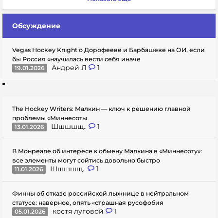
Обсуждение
Vegas Hockey Knight о Дорофееве и Барбашеве на ОИ, если
бы Россия «научилась вести себя иначе
Андрей Л
1
19.01.2026
The Hockey Writers: Малкин — ключ к решению главной
проблемы «Миннесоты
Шшшшщ..
1
13.01.2026
В Монреале об интересе к обмену Малкина в «Миннесоту»:
все элементы могут сойтись довольно быстро
Шшшшщ..
1
11.01.2026
Финны об отказе российской лыжнице в нейтральном
статусе: наверное, опять «страшная русофобия
костя луговой
1
05.01.2026