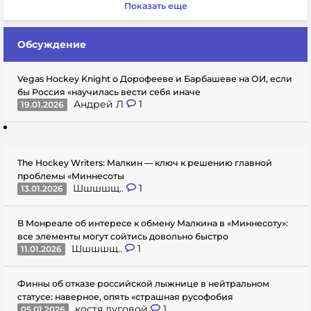
Показать еще
Обсуждение
Vegas Hockey Knight о Дорофееве и Барбашеве на ОИ, если
бы Россия «научилась вести себя иначе
Андрей Л
1
19.01.2026
The Hockey Writers: Малкин — ключ к решению главной
проблемы «Миннесоты
Шшшшщ..
1
13.01.2026
В Монреале об интересе к обмену Малкина в «Миннесоту»:
все элементы могут сойтись довольно быстро
Шшшшщ..
1
11.01.2026
Финны об отказе российской лыжнице в нейтральном
статусе: наверное, опять «страшная русофобия
костя луговой
1
05.01.2026