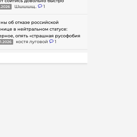
ут сойтись довольно быстро
Шшшшщ..
1
1.2026
ны об отказе российской
нице в нейтральном статусе:
ерное, опять «страшная русофобия
костя луговой
1
1.2026