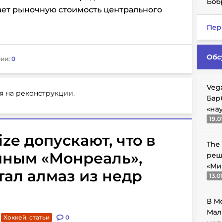
Боб
ает рыночную стоимость центрального
Пер
Обс
ии:
0
Veg
я на реконструкции.
Бар
«на
19.0
ize допускают, что в
The
иным «Монреаль»,
реш
«Ми
тал алмаз из недр
13.0
В М
Мал
Хоккей. статьи
0