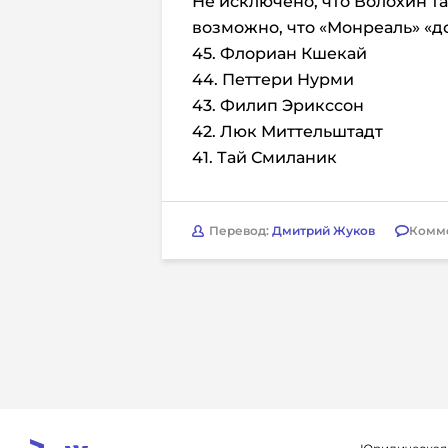
Не исключено, что Волохин та
возможно, что «Монреаль» «до
45. Флориан Кшекай
44. Петтери Нурми
43. Филип Эрикссон
42. Люк Миттельштадт
41. Тай Смиланик
Перевод:
Дмитрий Жуков
Комм