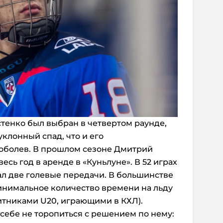
остенко был выбран в четвертом раунде,
клонный спад, что и его
Соболев. В прошлом сезоне Дмитрий
есь год в аренде в «Куньлуне». В 52 играх
ал две голевые передачи. В большинстве
инимальное количество времени на льду
щитниками U20, играющими в КХЛ).
 себе не торопиться с решением по нему: