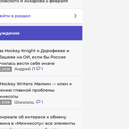
ровского и Аскарова 5 февраля
ейти в раздел
уждение
as Hockey Knight о Дорофееве и
башеве на ОИ, если бы Россия
училась вести себя иначе
Андрей Л
1
1.2026
 Hockey Writers: Малкин — ключ к
ению главной проблемы
ннесоты
Шшшшщ..
1
1.2026
онреале об интересе к обмену
кина в «Миннесоту»: все элементы