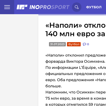
Иностранцы о спорте России:
С
ФУТБОЛ
«Наполи» откл
140 млн евро з
31.07.2023
Футбол
0
«Наполи» отклонил предложен
форварда Виктора Осимхена.
По информации L’Équipe, «Ал
официальных предложения о е
евро. Оба предложения «Напол
больше.
Напомним, что Осимхен переш
75 млн евро, за время в коман
в которых отметился 59 гола