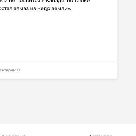
к и не появится в Канаде, но также
стал алмаз из недр земли».
ентарии:
0