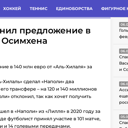
татьи
Комменты
Новости
ХОККЕЙ
ТЕННИС
ЕДИНОБОРСТВА
ФИГУРНОЕ 
ГО
06.
онил предложение в
Гол
фев
а Осимхена
06.
Спа
Вас
ие в 140 млн евро от «Аль-Хилаля» за
и С
ь-Хилаль» сделал «Наполи» два
06.
го трансфере – на 120 и 140 миллионов
Асс
еще
и» отклонил, так как хочет получить
рос
ел в «Наполи» из «Лилля» в 2020 году за
05.
де футболист принял участие в 101 матче,
Спа
ми и 14 голевыми передачами.