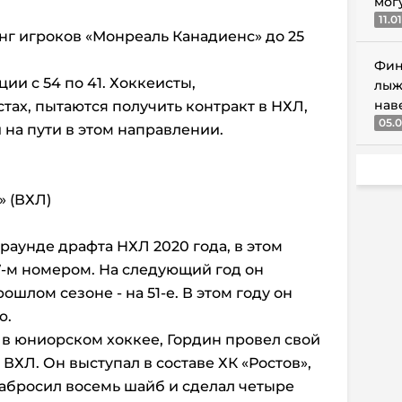
мог
11.0
инг игроков «Монреаль Канадиенс» до 25
Фин
и с 54 по 41. Хоккеисты,
лыж
нав
тах, пытаются получить контракт в НХЛ,
05.0
 на пути в этом направлении.
» (ВХЛ)
раунде драфта НХЛ 2020 года, в этом
7-м номером. На следующий год он
рошлом сезоне - на 51-е. В этом году он
ю.
 в юниорском хоккее, Гордин провел свой
ХЛ. Он выступал в составе ХК «Ростов»,
забросил восемь шайб и сделал четыре