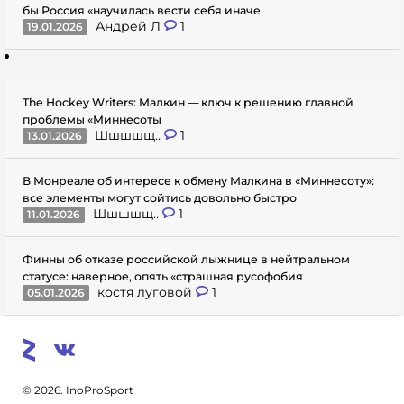
бы Россия «научилась вести себя иначе
Андрей Л
1
19.01.2026
The Hockey Writers: Малкин — ключ к решению главной
проблемы «Миннесоты
Шшшшщ..
1
13.01.2026
В Монреале об интересе к обмену Малкина в «Миннесоту»:
все элементы могут сойтись довольно быстро
Шшшшщ..
1
11.01.2026
Финны об отказе российской лыжнице в нейтральном
статусе: наверное, опять «страшная русофобия
костя луговой
1
05.01.2026
© 2026. InoProSport