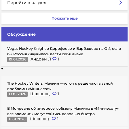
Перейти в раздел
Показать еще
Обсуждение
Vegas Hockey Knight о Дорофееве и Барбашеве на ОИ, если
бы Россия «научилась вести себя иначе
Андрей Л
1
19.01.2026
The Hockey Writers: Малкин — ключ к решению главной
проблемы «Миннесоты
Шшшшщ..
1
13.01.2026
В Монреале об интересе к обмену Малкина в «Миннесоту»:
все элементы могут сойтись довольно быстро
Шшшшщ..
1
11.01.2026