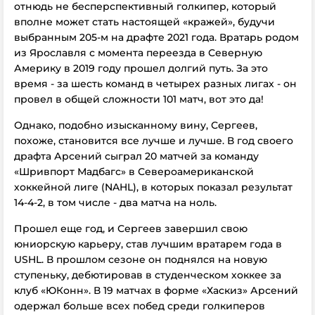
отнюдь не бесперспективный голкипер, который
вполне может стать настоящей «кражей», будучи
выбранным 205-м на драфте 2021 года. Вратарь родом
из Ярославля с момента переезда в Северную
Америку в 2019 году прошел долгий путь. За это
время - за шесть команд в четырех разных лигах - он
провел в общей сложности 101 матч, вот это да!
Однако, подобно изысканному вину, Сергеев,
похоже, становится все лучше и лучше. В год своего
драфта Арсений сыграл 20 матчей за команду
«Шривпорт Мадбагс» в Североамериканской
хоккейной лиге (NAHL), в которых показал результат
14-4-2, в том числе - два матча на ноль.
Прошел еще год, и Сергеев завершил свою
юниорскую карьеру, став лучшим вратарем года в
USHL. В прошлом сезоне он поднялся на новую
ступеньку, дебютировав в студенческом хоккее за
клуб «ЮКонн». В 19 матчах в форме «Хаскиз» Арсений
одержал больше всех побед среди голкиперов