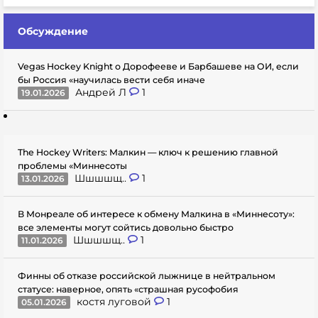
Обсуждение
Vegas Hockey Knight о Дорофееве и Барбашеве на ОИ, если
бы Россия «научилась вести себя иначе
Андрей Л
1
19.01.2026
The Hockey Writers: Малкин — ключ к решению главной
проблемы «Миннесоты
Шшшшщ..
1
13.01.2026
В Монреале об интересе к обмену Малкина в «Миннесоту»:
все элементы могут сойтись довольно быстро
Шшшшщ..
1
11.01.2026
Финны об отказе российской лыжнице в нейтральном
статусе: наверное, опять «страшная русофобия
костя луговой
1
05.01.2026