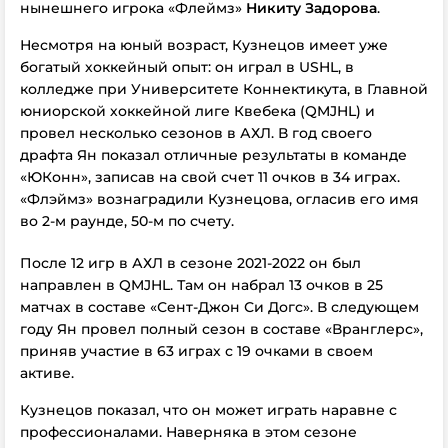
нынешнего игрока «Флеймз»
Никиту Задорова
.
Несмотря на юный возраст, Кузнецов имеет уже
богатый хоккейный опыт: он играл в USHL, в
колледже при Университете Коннектикута, в Главной
юниорской хоккейной лиге Квебека (QMJHL) и
провел несколько сезонов в АХЛ. В год своего
драфта Ян показал отличные результаты в команде
«ЮКонн», записав на свой счет 11 очков в 34 играх.
«Флэймз» вознаградили Кузнецова, огласив его имя
во 2-м раунде, 50-м по счету.
После 12 игр в АХЛ в сезоне 2021-2022 он был
направлен в QMJHL. Там он набрал 13 очков в 25
матчах в составе «Сент-Джон Си Догс». В следующем
году Ян провел полный сезон в составе «Вранглерс»,
приняв участие в 63 играх с 19 очками в своем
активе.
Кузнецов показал, что он может играть наравне с
профессионалами. Наверняка в этом сезоне