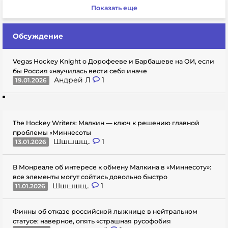
Показать еще
Обсуждение
Vegas Hockey Knight о Дорофееве и Барбашеве на ОИ, если
бы Россия «научилась вести себя иначе
Андрей Л
1
19.01.2026
The Hockey Writers: Малкин — ключ к решению главной
проблемы «Миннесоты
Шшшшщ..
1
13.01.2026
В Монреале об интересе к обмену Малкина в «Миннесоту»:
все элементы могут сойтись довольно быстро
Шшшшщ..
1
11.01.2026
Финны об отказе российской лыжнице в нейтральном
статусе: наверное, опять «страшная русофобия