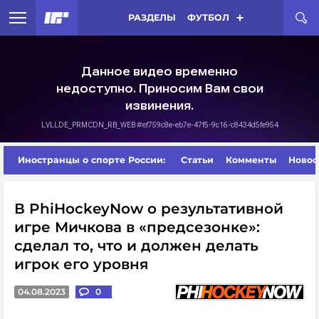
РАЗДЕЛЫ
ФУТБОЛ
Иностранцы о спорте России:
Статьи
Комменты
Новос
В PhiHockeyNow о результативной
игре Мичкова в «предсезонке»:
сделал то, что и должен делать
игрок его уровня
04.08.2023
0