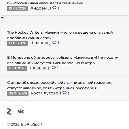
бы Россия «научилась вести себя иначе
Андрей Л
1
19.01.2026
The Hockey Writers: Малкин — ключ к решению главной
проблемы «Миннесоты
Шшшшщ..
1
13.01.2026
В Монреале об интересе к обмену Малкина в «Миннесоту»:
все элементы могут сойтись довольно быстро
Шшшшщ..
1
11.01.2026
Финны об отказе российской лыжнице в нейтральном
статусе: наверное, опять «страшная русофобия
костя луговой
1
05.01.2026
© 2026. InoProSport